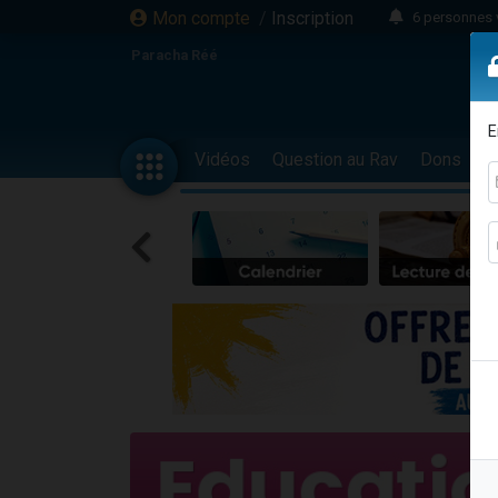
Mon compte
/
Inscription
6 personnes 
4 personn
Paracha Réé
2 personn
17 personnes
E
4 personnes 
Vidéos
Question au Rav
Dons
F
Il reste 
23 person
Eva vient de
4 personnes 
3 personnes 
3 personn
Odaya vient 
13 personnes
2 personnes 
30 perso