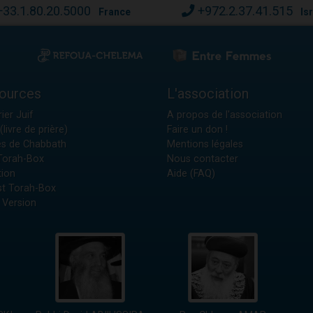
+33.1.80.20.5000
+972.2.37.41.515
France
Is
ources
L'association
ier Juif
A propos de l'association
(livre de prière)
Faire un don !
es de Chabbath
Mentions légales
 Torah-Box
Nous contacter
tion
Aide (FAQ)
t Torah-Box
 Version