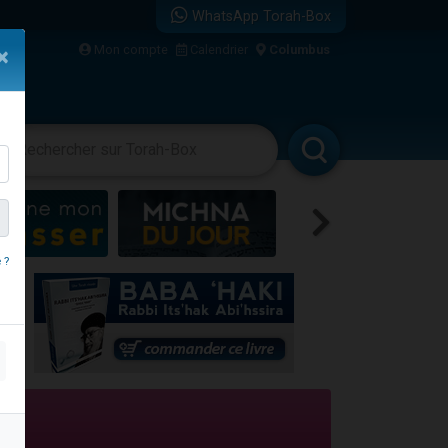
WhatsApp Torah-Box
...
Mon compte
Calendrier
Columbus
×
vertissements
Livres
Rabbanim
bre
 ?