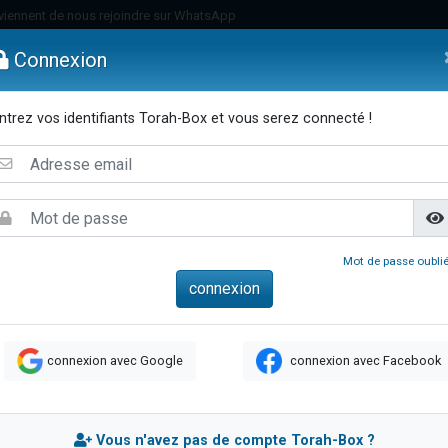
viennent de nous rejoindre sur WhatsApp
es viennent de faire un don pour Reloger Rivka, 6 enfants, victime de violences
Connexion
es viennent de faire un don pour 1 Journée de Vacances Pour les Enfants
 viennent de demander une bénédiction
ntrez vos identifiants Torah-Box et vous serez connecté !
viennent de nous rejoindre sur WhatsApp
emmes
Enfants
Etude sur Texte
Musique
Paracha
Di
49 places pour étudier en groupe sur Zoom
nes viennent de faire un don pour Diane, 80 ans, dans un appartement insalu
 donner son Maasser
viennent de nous rejoindre sur WhatsApp
Mot de passe oublié
viennent de nous rejoindre sur WhatsApp
es viennent de faire un don pour 5 jours de vacances aux Orphelins
de donner son Maasser
connexion avec Google
connexion avec Facebook
 viennent de demander une bénédiction
viennent de nous rejoindre sur WhatsApp
nnes viennent de faire un don pour Sauvez la jambe de Yohan
Vous n'avez pas de compte Torah-Box ?