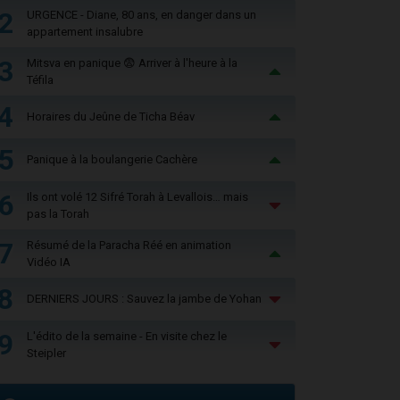
2
URGENCE - Diane, 80 ans, en danger dans un
appartement insalubre
3
Mitsva en panique 😨 Arriver à l'heure à la
Téfila
4
Horaires du Jeûne de Ticha Béav
5
Panique à la boulangerie Cachère
6
Ils ont volé 12 Sifré Torah à Levallois… mais
pas la Torah
7
Résumé de la Paracha Réé en animation
Vidéo IA
8
DERNIERS JOURS : Sauvez la jambe de Yohan
9
L'édito de la semaine - En visite chez le
Steipler