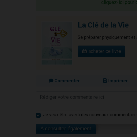
cliquez-ici pour 
La Clé de la Vie
Se préparer physiquement et 
acheter ce livre
Commenter
Imprimer
Je veux être averti des nouveaux commentaire
A consulter également