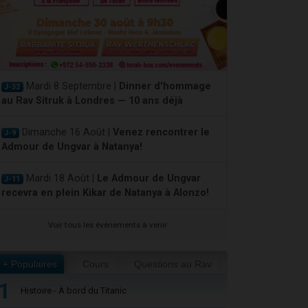
Mardi 8 Septembre |
Dinner d'hommage
J-32
au Rav Sitruk à Londres — 10 ans déjà
Dimanche 16 Août |
Venez rencontrer le
J-9
Admour de Ungvar à Natanya!
Mardi 18 Août |
Le Admour de Ungvar
J-11
recevra en plein Kikar de Natanya à Alonzo!
Voir tous les événements à venir
+ Populaires
Cours
Questions au Rav
1
Histoire - À bord du Titanic