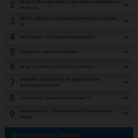
2
Décès du Rav ‘Haïm Peretz, figure de la Torah tunisienne
en France
3
MERCI - Grâce à vous, l'opération de Yohan va avoir lieu
🙏
4
Micro-trottoir - T'as donné ton MA’ASSER ?
5
Horaires du Jeûne de Ticha Béav
6
Ce qui se cache sous le Kotel à Jérusalem...
7
URGENCE - Diane, 80 ans, en danger dans un
appartement insalubre
8
J'ai oublié les "bénédictions du matin" ?!
9
Question au Psy : Comment raviver la flamme dans le
couple ?
Horaires pour Columbus