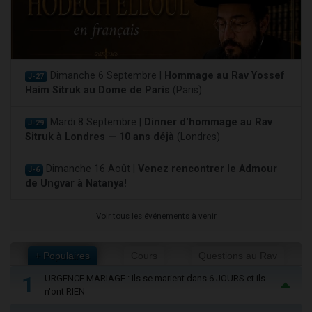
Dimanche 6 Septembre |
Hommage au Rav Yossef
J-27
Haim Sitruk au Dome de Paris
(Paris)
Mardi 8 Septembre |
Dinner d'hommage au Rav
J-29
Sitruk à Londres — 10 ans déjà
(Londres)
Dimanche 16 Août |
Venez rencontrer le Admour
J-6
de Ungvar à Natanya!
Voir tous les événements à venir
+ Populaires
Cours
Questions au Rav
1
URGENCE MARIAGE : Ils se marient dans 6 JOURS et ils
n'ont RIEN