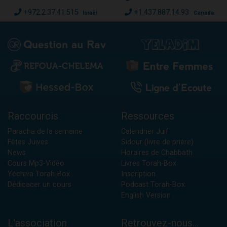
+972.2.37.41.515
+1.437.887.14.93
Israël
Canada
Raccourcis
Ressources
Paracha de la semaine
Calendrier Juif
Fêtes Juives
Sidour (livre de prière)
News
Horaires de Chabbath
Cours Mp3-Vidéo
Livres Torah-Box
Yéchiva Torah-Box
Inscription
Dédicacer un cours
Podcast Torah-Box
English Version
L'association
Retrouvez-nous...