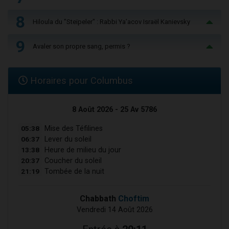
8
Hiloula du "Steïpeler" : Rabbi Ya’acov Israël Kanievsky
9
Avaler son propre sang, permis ?
Horaires pour Columbus
8 Août 2026 - 25 Av 5786
05:38
Mise des Téfilines
06:37
Lever du soleil
13:38
Heure de milieu du jour
20:37
Coucher du soleil
21:19
Tombée de la nuit
Chabbath
Choftim
Vendredi 14 Août 2026