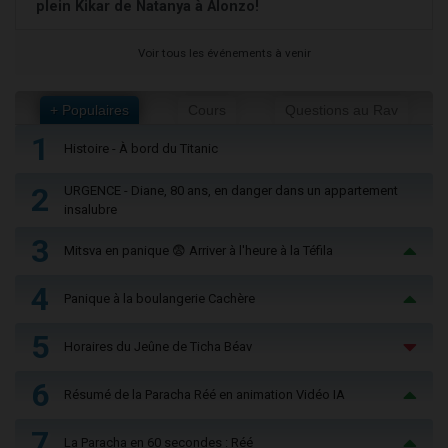
plein Kikar de Natanya à Alonzo!
Voir tous les événements à venir
+ Populaires
Cours
Questions au Rav
1
Histoire - À bord du Titanic
2
URGENCE - Diane, 80 ans, en danger dans un appartement
insalubre
3
Mitsva en panique 😨 Arriver à l'heure à la Téfila
4
Panique à la boulangerie Cachère
5
Horaires du Jeûne de Ticha Béav
6
Résumé de la Paracha Réé en animation Vidéo IA
7
La Paracha en 60 secondes : Réé