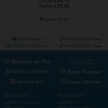
Entrée à
20:11
Sortie à
21:12
Changer de ville
Nous contacter
+33.1.80.20.5000
France
+972.2.37.41.515
+1.437.887.14.93
Israël
Canada
Raccourcis
Ressources
Paracha de la semaine
Calendrier Juif
Fêtes Juives
Sidour (livre de prière)