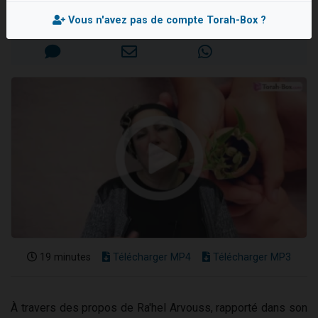
13 personnes viennent de demander une bénédiction
Mis en ligne le Lundi 13 Octobre 2025
Vous n'avez pas de compte Torah-Box ?
30 personnes viennent de faire un don pour Sauvez la jambe de Yohan
Il reste 49 places pour étudier en groupe sur Zoom
12 nouvelles musiques dans Torah-Box Music
29 personnes viennent de demander une bénédiction
19 minutes
Télécharger MP4
Télécharger MP3
À travers des propos de Ra'hel Arvouss, rapporté dans son