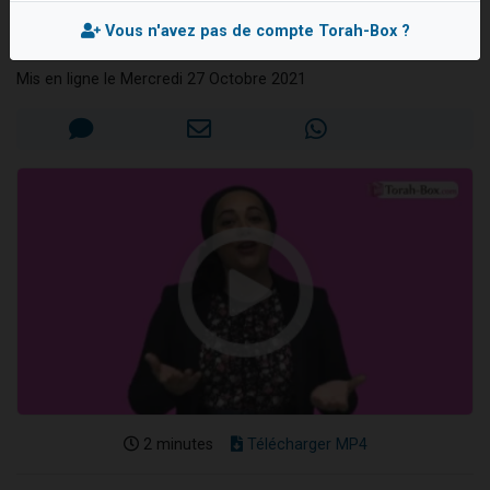
!
13 personnes viennent de demander une bénédiction
Vous n'avez pas de compte Torah-Box ?
Ra'hel GOBERT
30 personnes viennent de faire un don pour Sauvez la jambe de Yohan
Mis en ligne le Mercredi 27 Octobre 2021
Il reste 49 places pour étudier en groupe sur Zoom
12 nouvelles musiques dans Torah-Box Music
29 personnes viennent de demander une bénédiction
2 minutes
Télécharger MP4