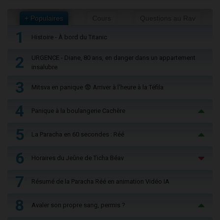
+ Populaires
Cours
Questions au Rav
1
Histoire - À bord du Titanic
2
URGENCE - Diane, 80 ans, en danger dans un appartement
insalubre
3
Mitsva en panique 😨 Arriver à l'heure à la Téfila
4
Panique à la boulangerie Cachère
5
La Paracha en 60 secondes : Réé
6
Horaires du Jeûne de Ticha Béav
7
Résumé de la Paracha Réé en animation Vidéo IA
8
Avaler son propre sang, permis ?