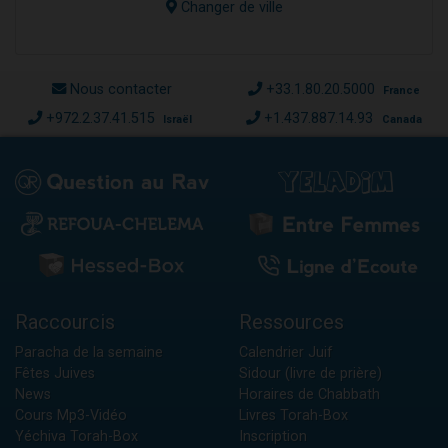
Changer de ville
Nous contacter
+33.1.80.20.5000
France
+972.2.37.41.515
+1.437.887.14.93
Israël
Canada
Raccourcis
Ressources
Paracha de la semaine
Calendrier Juif
Fêtes Juives
Sidour (livre de prière)
News
Horaires de Chabbath
Cours Mp3-Vidéo
Livres Torah-Box
Yéchiva Torah-Box
Inscription