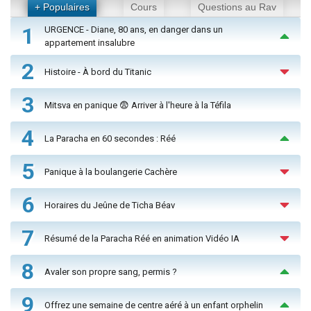
+ Populaires
Cours
Questions au Rav
1
URGENCE - Diane, 80 ans, en danger dans un
appartement insalubre
2
Histoire - À bord du Titanic
3
Mitsva en panique 😨 Arriver à l'heure à la Téfila
4
La Paracha en 60 secondes : Réé
5
Panique à la boulangerie Cachère
6
Horaires du Jeûne de Ticha Béav
7
Résumé de la Paracha Réé en animation Vidéo IA
8
Avaler son propre sang, permis ?
9
Offrez une semaine de centre aéré à un enfant orphelin