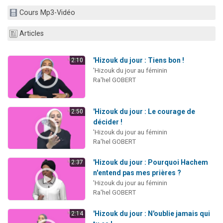
2 personnes viennent de nous rejoindre sur WhatsApp
Cours Mp3-Vidéo
13 personnes viennent de demander une bénédiction
Articles
Il reste 49 places pour étudier en groupe sur Zoom
12 nouvelles musiques dans Torah-Box Music
'Hizouk du jour : Tiens bon !
2:10
2 personnes viennent de nous rejoindre sur WhatsApp
'Hizouk du jour au féminin
Ra'hel GOBERT
'Hizouk du jour : Le courage de
2:50
décider !
'Hizouk du jour au féminin
Ra'hel GOBERT
'Hizouk du jour : Pourquoi Hachem
2:37
n'entend pas mes prières ?
'Hizouk du jour au féminin
Ra'hel GOBERT
'Hizouk du jour : N'oublie jamais qui
2:14