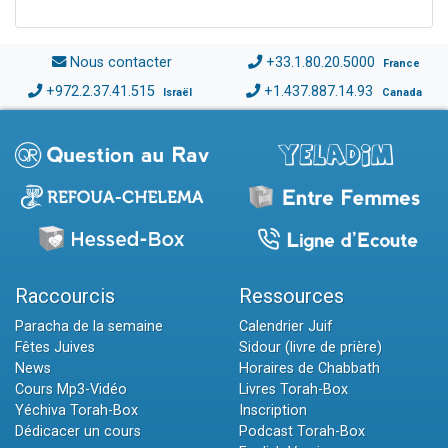
Nous contacter
+33.1.80.20.5000
France
+972.2.37.41.515
+1.437.887.14.93
Israël
Canada
Raccourcis
Ressources
Paracha de la semaine
Calendrier Juif
Fêtes Juives
Sidour (livre de prière)
News
Horaires de Chabbath
Cours Mp3-Vidéo
Livres Torah-Box
Yéchiva Torah-Box
Inscription
Dédicacer un cours
Podcast Torah-Box