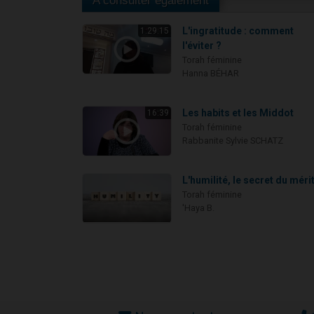
A consulter également
L'ingratitude : comment
1:29:15
l'éviter ?
Torah féminine
Hanna BÉHAR
Les habits et les Middot
16:39
Torah féminine
Rabbanite Sylvie SCHATZ
L'humilité, le secret du mérit
Torah féminine
'Haya B.