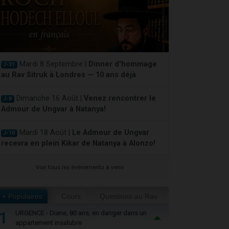
Mardi 8 Septembre |
Dinner d'hommage
J-31
au Rav Sitruk à Londres — 10 ans déjà
Dimanche 16 Août |
Venez rencontrer le
J-8
Admour de Ungvar à Natanya!
Mardi 18 Août |
Le Admour de Ungvar
J-10
recevra en plein Kikar de Natanya à Alonzo!
Voir tous les événements à venir
+ Populaires
Cours
Questions au Rav
1
URGENCE - Diane, 80 ans, en danger dans un
appartement insalubre