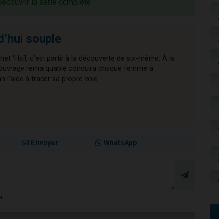
découvrir la série complète
d’hui souple
chet ‘Haïl, c’est partir à la découverte de soi-même. À la
cet ouvrage remarquable conduira chaque femme à
l’aide à tracer sa propre voie.
Envoyer
WhatsApp
s