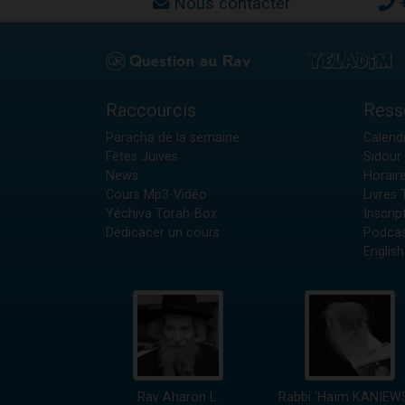
Nous contacter
Raccourcis
Ress
Paracha de la semaine
Calendr
Fêtes Juives
Sidour 
News
Horair
Cours Mp3-Vidéo
Livres
Yéchiva Torah-Box
Inscrip
Dédicacer un cours
Podcas
English
Rav Aharon L.
Rabbi 'Haïm KANIEW