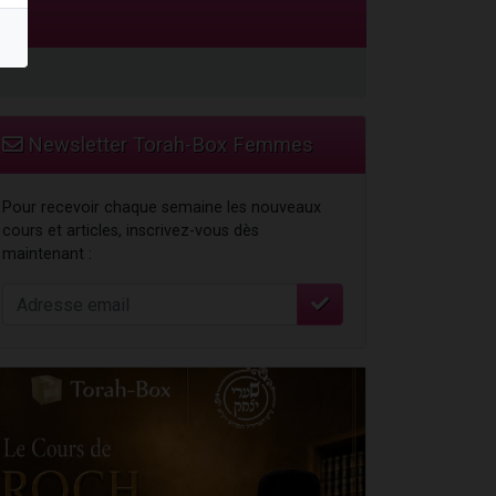
Newsletter Torah-Box Femmes
Pour recevoir chaque semaine les nouveaux
cours et articles, inscrivez-vous dès
maintenant :