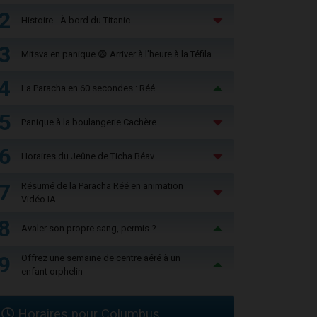
2
Histoire - À bord du Titanic
3
Mitsva en panique 😨 Arriver à l'heure à la Téfila
4
La Paracha en 60 secondes : Réé
5
Panique à la boulangerie Cachère
6
Horaires du Jeûne de Ticha Béav
7
Résumé de la Paracha Réé en animation
Vidéo IA
8
Avaler son propre sang, permis ?
9
Offrez une semaine de centre aéré à un
enfant orphelin
Horaires pour Columbus