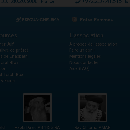
+33.1.80.20.5000
+972.2.37.41.515
France
Is
ources
L'association
ier Juif
A propos de l'association
(livre de prière)
Faire un don !
es de Chabbath
Mentions légales
 Torah-Box
Nous contacter
tion
Aide (FAQ)
t Torah-Box
 Version
SKI
Rabbi David ABI'HSSIRA
Rav Chlomo AMAR