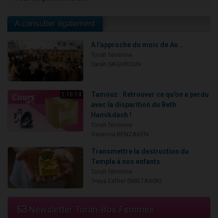
A consulter également
À l'approche du mois de Av...
Torah féminine
Sarah SAGHROUN
Tamouz : Retrouver ce qu'on a perdu
1:16:14
avec la disparition du Beth
Hamikdach !
Torah féminine
Vanessa BENZAKEN
Transmettre la destruction du
Temple à nos enfants
Torah féminine
'Haya Esther SMIETANSKI
Newsletter Torah-Box Femmes