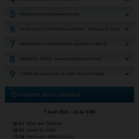
5
Panique à la boulangerie Cachère
6
Ils ont volé 12 Sifré Torah à Levallois… mais pas la Torah
7
Résumé de la Paracha Réé en animation Vidéo IA
8
DERNIERS JOURS : Sauvez la jambe de Yohan
9
L'édito de la semaine - En visite chez le Steipler
Horaires pour Columbus
7 Août 2026 - 24 Av 5786
05:37
Mise des Téfilines
06:36
Lever du soleil
13:38
Heure de milieu du jour