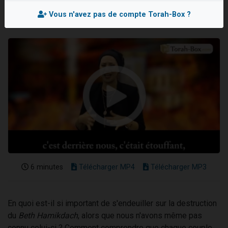
Il reste 49 places pour étudier en groupe sur Zoom
Vous n'avez pas de compte Torah-Box ?
12 nouvelles musiques dans Torah-Box Music
3 personnes viennent de nous rejoindre sur WhatsApp
2 personnes viennent de nous rejoindre sur WhatsApp
2 personnes viennent de nous rejoindre sur WhatsApp
6 minutes
Télécharger MP4
Télécharger MP3
En quoi est-il si important de s'endeuiller sur la destruction
du
Beth Hamikdach
, alors que nous n'avons même pas
connu celui-ci ? Comment comprendre que chaque couple