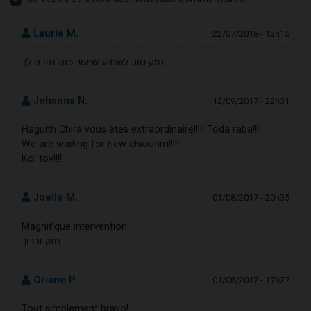
Laurie M.
22/07/2018 - 12h15
חזק טוב לשמוע שיעור כזה תודה לך
Johanna N.
12/09/2017 - 22h31
Haguith Chira vous êtes extraordinaire!!!!! Toda raba!!!!
We are waiting for new chiourim!!!!!!
Kol tov!!!!
Joelle M.
01/08/2017 - 20h35
Magnifique intervention
חזק וברוך
Oriane P.
01/08/2017 - 17h27
Tout simplement bravo!