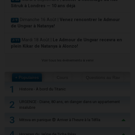
Sitruk à Londres — 10 ans déjà
Dimanche 16 Août |
Venez rencontrer le Admour
J-9
de Ungvar à Natanya!
Mardi 18 Août |
Le Admour de Ungvar recevra en
J-11
plein Kikar de Natanya à Alonzo!
Voir tous les événements à venir
+ Populaires
Cours
Questions au Rav
1
Histoire - À bord du Titanic
2
URGENCE - Diane, 80 ans, en danger dans un appartement
insalubre
3
Mitsva en panique 😨 Arriver à l'heure à la Téfila
4
Horaires du Jeûne de Ticha Béav