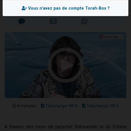
4 personnes viennent de nous rejoindre sur WhatsApp
Mis en ligne le Vendredi 7 Mai 2021
Vous n'avez pas de compte Torah-Box ?
3 personnes viennent de nous rejoindre sur WhatsApp
3 personnes viennent de faire un don pour 5 jours de vacances aux Orphelins
Odaya vient de donner son Maasser
2 personnes viennent de faire un don pour Tsédaka : pauvres d'Israel
8 minutes
Télécharger MP4
Télécharger MP3
A travers des mots de parachat Béhoukotaï et du Échète