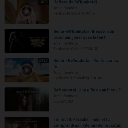
Haftara de Bé'houkotaï
14:23
Torah féminine
Rabbanite Sylvie SCHATZ
Béhar-Bé'houkotai : Blesser son
prochain, jouer avec le feu !
Torah féminine
Rabbanite Gaëlle BERDUGO
Béhar - Bé'houkotai : Renforcer sa
24:20
foi !
Torah féminine
Rabbanite Déborah SHENHAV
Be'houkotaï : Une gifle ou un bisou ?
Torah féminine
Joy GALAM
Tsniout & Paracha : Fais, et tu
comprendras… (Béhar-Be’houkotai)