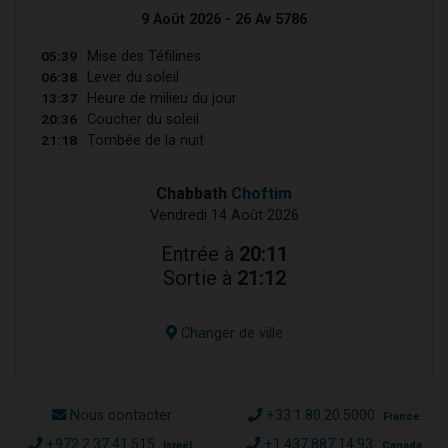
9 Août 2026 - 26 Av 5786
05:39
Mise des Téfilines
06:38
Lever du soleil
13:37
Heure de milieu du jour
20:36
Coucher du soleil
21:18
Tombée de la nuit
Chabbath
Choftim
Vendredi 14 Août 2026
Entrée à
20:11
Sortie à
21:12
Changer de ville
Nous contacter
+33.1.80.20.5000
France
+972.2.37.41.515
+1.437.887.14.93
Israël
Canada