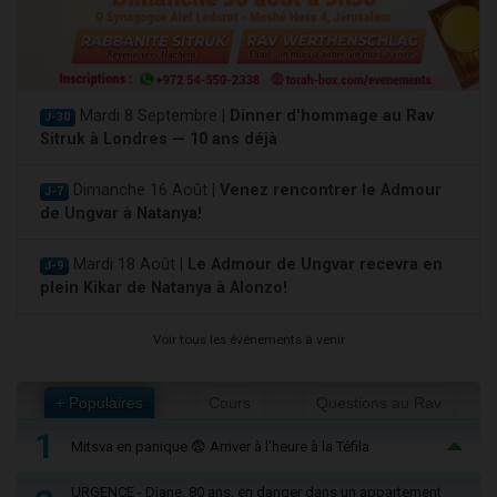
Mardi 8 Septembre |
Dinner d'hommage au Rav
J-30
Sitruk à Londres — 10 ans déjà
Dimanche 16 Août |
Venez rencontrer le Admour
J-7
de Ungvar à Natanya!
Mardi 18 Août |
Le Admour de Ungvar recevra en
J-9
plein Kikar de Natanya à Alonzo!
Voir tous les événements à venir
+ Populaires
Cours
Questions au Rav
1
Mitsva en panique 😨 Arriver à l'heure à la Téfila
URGENCE - Diane, 80 ans, en danger dans un appartement