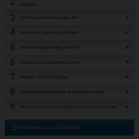
2
insalubre
3
La Paracha en 60 secondes : Réé
4
Horaires du Jeûne de Ticha Béav
5
Avaler son propre sang, permis ?
6
Panique à la boulangerie Cachère
7
Histoire - À bord du Titanic
8
Synthèse de la Paracha et de la Haftara de Reé
9
Offrez une semaine de centre aéré à un enfant orphelin
Horaires pour Columbus