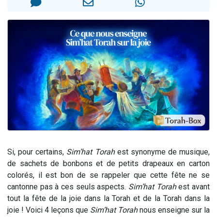
Il reste 49 places pour étudier en groupe sur Zoom
12 nouvelles musiques dans Torah-Box Music
3 personnes viennent de nous rejoindre sur WhatsApp
2 personnes viennent de nous rejoindre sur WhatsApp
2 personnes viennent de nous rejoindre sur WhatsApp
Si, pour certains,
Sim’hat
Torah
est synonyme de musique,
de sachets de bonbons et de petits drapeaux en carton
colorés, il est bon de se rappeler que cette fête ne se
cantonne pas à ces seuls aspects.
Sim’hat
Torah
est avant
tout la fête de la joie dans la Torah et de la Torah dans la
joie ! Voici 4 leçons que
Sim’hat
Torah
nous enseigne sur la