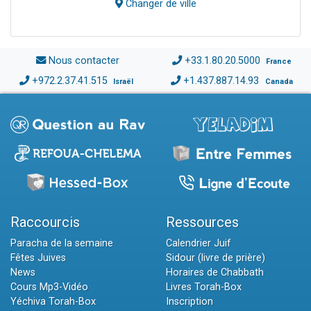
Changer de ville
Nous contacter
+33.1.80.20.5000
France
+972.2.37.41.515
+1.437.887.14.93
Israël
Canada
Raccourcis
Ressources
Paracha de la semaine
Calendrier Juif
Fêtes Juives
Sidour (livre de prière)
News
Horaires de Chabbath
Cours Mp3-Vidéo
Livres Torah-Box
Yéchiva Torah-Box
Inscription