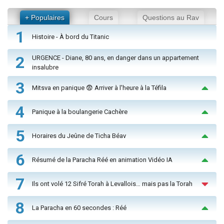
+ Populaires
Cours
Questions au Rav
1
Histoire - À bord du Titanic
2
URGENCE - Diane, 80 ans, en danger dans un appartement
insalubre
3
Mitsva en panique 😨 Arriver à l'heure à la Téfila
4
Panique à la boulangerie Cachère
5
Horaires du Jeûne de Ticha Béav
6
Résumé de la Paracha Réé en animation Vidéo IA
7
Ils ont volé 12 Sifré Torah à Levallois… mais pas la Torah
8
La Paracha en 60 secondes : Réé