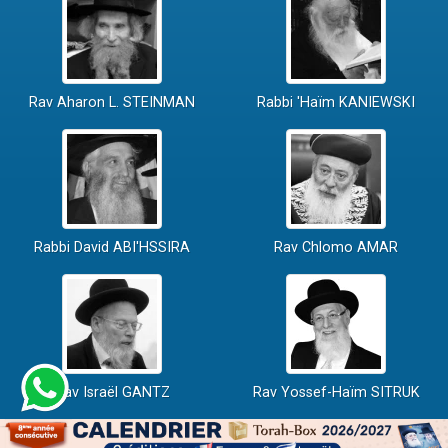
Rav Aharon L. STEINMAN
Rabbi 'Haïm KANIEWSKI
Rabbi David ABI'HSSIRA
Rav Chlomo AMAR
Rav Israël GANTZ
Rav Yossef-Haïm SITRUK