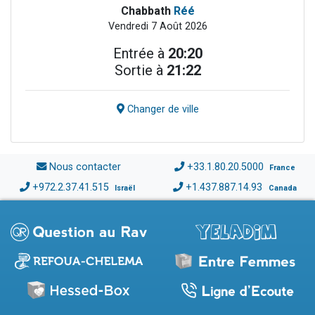
Chabbath
Réé
Vendredi 7 Août 2026
Entrée à
20:20
Sortie à
21:22
Changer de ville
Nous contacter
+33.1.80.20.5000
France
+972.2.37.41.515
+1.437.887.14.93
Israël
Canada