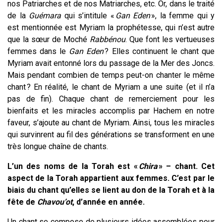
nos Patriarches et de nos Matriarches, etc. Or, dans le traité
de la
Guémara
qui s’intitule «
Gan Eden
», la femme qui y
est mentionnée est Myriam la prophétesse, qui n’est autre
que la sœur de Moché
Rabbénou
. Que font les vertueuses
femmes dans le
Gan Eden
? Elles continuent le chant que
Myriam avait entonné lors du passage de la Mer des Joncs.
Mais pendant combien de temps peut-on chanter le même
chant ? En réalité, le chant de Myriam a une suite (et il n’a
pas de fin). Chaque chant de remerciement pour les
bienfaits et les miracles accomplis par Hachem en notre
faveur, s’ajoute au chant de Myriam. Ainsi, tous les miracles
qui survinrent au fil des générations se transforment en une
très longue chaîne de chants.
L’un des noms de la Torah est «
Chira
» – chant. Cet
aspect de la Torah appartient aux femmes. C’est par le
biais du chant qu’elles se lient au don de la Torah et à la
fête de
Chavou’ot
, d’année en année.
Un chant se compose de plusieurs idées assemblées pour