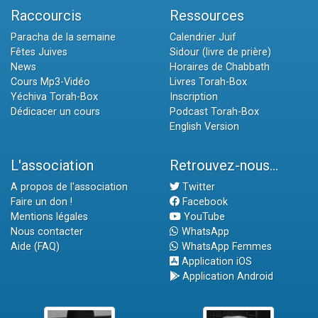
Raccourcis
Ressources
Paracha de la semaine
Calendrier Juif
Fêtes Juives
Sidour (livre de prière)
News
Horaires de Chabbath
Cours Mp3-Vidéo
Livres Torah-Box
Yéchiva Torah-Box
Inscription
Dédicacer un cours
Podcast Torah-Box
English Version
L'association
Retrouvez-nous...
A propos de l'association
Twitter
Faire un don !
Facebook
Mentions légales
YouTube
Nous contacter
WhatsApp
Aide (FAQ)
WhatsApp Femmes
Application iOS
Application Android