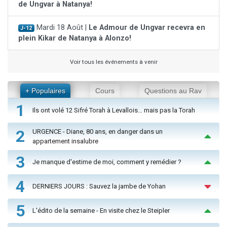
de Ungvar à Natanya!
Mardi 18 Août |
Le Admour de Ungvar recevra en
J-12
plein Kikar de Natanya à Alonzo!
Voir tous les événements à venir
+ Populaires
Cours
Questions au Rav
1
Ils ont volé 12 Sifré Torah à Levallois… mais pas la Torah
2
URGENCE - Diane, 80 ans, en danger dans un
appartement insalubre
3
Je manque d'estime de moi, comment y remédier ?
4
DERNIERS JOURS : Sauvez la jambe de Yohan
5
L'édito de la semaine - En visite chez le Steipler