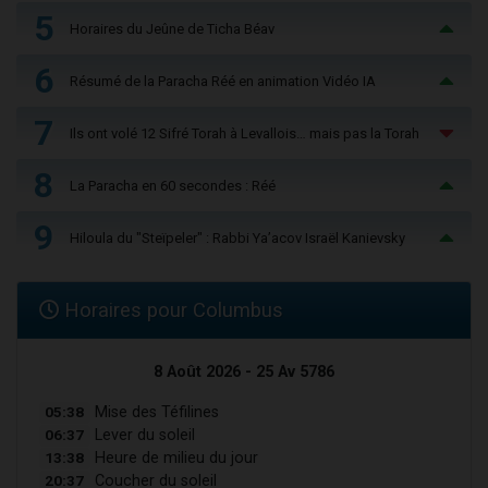
5
Horaires du Jeûne de Ticha Béav
6
Résumé de la Paracha Réé en animation Vidéo IA
7
Ils ont volé 12 Sifré Torah à Levallois… mais pas la Torah
8
La Paracha en 60 secondes : Réé
9
Hiloula du "Steïpeler" : Rabbi Ya’acov Israël Kanievsky
Horaires pour Columbus
8 Août 2026 - 25 Av 5786
05:38
Mise des Téfilines
06:37
Lever du soleil
13:38
Heure de milieu du jour
20:37
Coucher du soleil