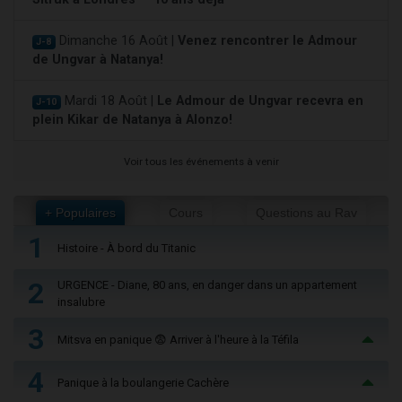
Dimanche 16 Août |
Venez rencontrer le Admour
J-8
de Ungvar à Natanya!
Mardi 18 Août |
Le Admour de Ungvar recevra en
J-10
plein Kikar de Natanya à Alonzo!
Voir tous les événements à venir
+ Populaires
Cours
Questions au Rav
1
Histoire - À bord du Titanic
2
URGENCE - Diane, 80 ans, en danger dans un appartement
insalubre
3
Mitsva en panique 😨 Arriver à l'heure à la Téfila
4
Panique à la boulangerie Cachère