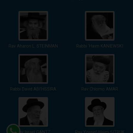
Rav Aharon L. STEINMAN
Rabbi 'Haïm KANIEWSKI
Rabbi David ABI'HSSIRA
Rav Chlomo AMAR
Rav Israël GANTZ
Rav Yossef-Haïm SITRUK