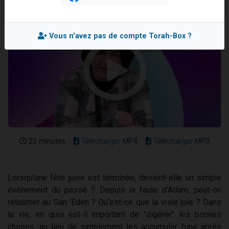
Il reste 49 places pour étudier en groupe sur Zoom
12 nouvelles musiques dans Torah-Box Music
Vous n'avez pas de compte Torah-Box ?
3 personnes viennent de nous rejoindre sur WhatsApp
2 personnes viennent de nous rejoindre sur WhatsApp
2 personnes viennent de nous rejoindre sur WhatsApp
22 minutes
Télécharger MP4
Télécharger MP3
Lorsqu'une fête juive est terminée, devient-elle un simple
événement du passé ? Depuis la faute d'Adam, peut-on
retourner au Gan 'Éden ? Qu'est-ce que la vraie joie ? Dans
la vie, en quoi est-il important de "digérer" les bonnes
choses, au lieu de simplement les accumuler l'une après