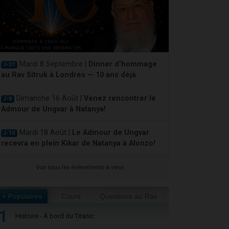
Mardi 8 Septembre |
Dinner d'hommage
J-31
au Rav Sitruk à Londres — 10 ans déjà
Dimanche 16 Août |
Venez rencontrer le
J-8
Admour de Ungvar à Natanya!
Mardi 18 Août |
Le Admour de Ungvar
J-10
recevra en plein Kikar de Natanya à Alonzo!
Voir tous les événements à venir
+ Populaires
Cours
Questions au Rav
1
Histoire - À bord du Titanic