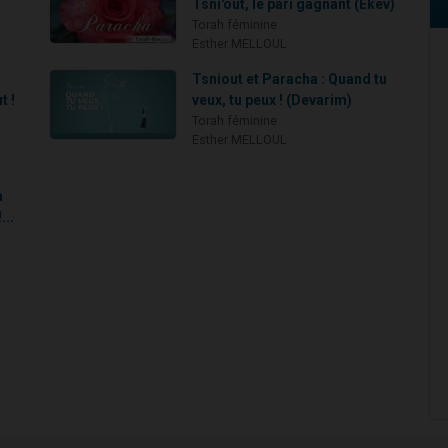
Tsni'out, le pari gagnant (Ekev)
Torah féminine
Esther MELLOUL
Tsniout et Paracha : Quand tu
t !
veux, tu peux ! (Devarim)
Torah féminine
Esther MELLOUL
a
...