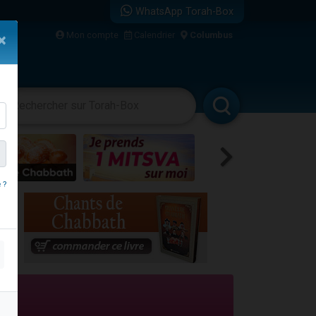
WhatsApp Torah-Box
bre
Mon compte
Calendrier
Columbus
×
...
vertissements
Livres
Rabbanim
 ?