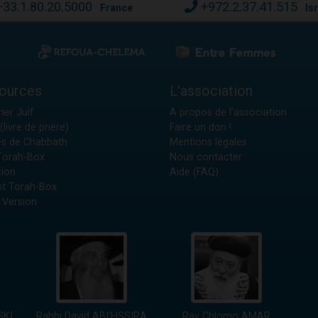
+33.1.80.20.5000
+972.2.37.41.515
France
Is
ources
L'association
ier Juif
A propos de l'association
(livre de prière)
Faire un don !
es de Chabbath
Mentions légales
 Torah-Box
Nous contacter
tion
Aide (FAQ)
t Torah-Box
 Version
SKI
Rabbi David ABI'HSSIRA
Rav Chlomo AMAR