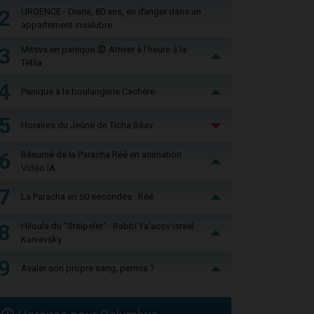
2
URGENCE - Diane, 80 ans, en danger dans un
appartement insalubre
3
Mitsva en panique 😨 Arriver à l'heure à la
Téfila
4
Panique à la boulangerie Cachère
5
Horaires du Jeûne de Ticha Béav
6
Résumé de la Paracha Réé en animation
Vidéo IA
7
La Paracha en 60 secondes : Réé
8
Hiloula du "Steïpeler" : Rabbi Ya’acov Israël
Kanievsky
9
Avaler son propre sang, permis ?