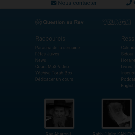
Nous contacter
Raccourcis
Ress
Paracha de la semaine
Calendr
Fêtes Juives
Sidour 
News
Horair
Cours Mp3-Vidéo
Livres
Yéchiva Torah-Box
Inscrip
Dédicacer un cours
Podcas
English
Rav Aharon L.
Rabbi 'Haïm KANIEW