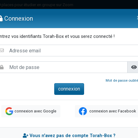
49 places pour étudier en groupe sur Zoom
nes viennent de faire un don pour Diane, 80 ans, dans un appartement insalu
Connexion
viennent de nous rejoindre sur WhatsApp
viennent de nous rejoindre sur WhatsApp
ntrez vos identifiants Torah-Box et vous serez connecté !
es viennent de faire un don pour Reloger Rivka, 6 enfants, victime de violences
emmes
Enfants
Etude sur Texte
Musique
Paracha
Di
es viennent de faire un don pour 1 Journée de Vacances Pour les Enfants
 viennent de demander une bénédiction
viennent de nous rejoindre sur WhatsApp
49 places pour étudier en groupe sur Zoom
Mot de passe oublié
 donner son Maasser
viennent de nous rejoindre sur WhatsApp
viennent de nous rejoindre sur WhatsApp
connexion avec Google
connexion avec Facebook
de donner son Maasser
es viennent de faire un don pour 5 jours de vacances aux Orphelins
viennent de nous rejoindre sur WhatsApp
Vous n'avez pas de compte Torah-Box ?