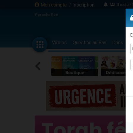
Mon compte
/
Inscription
Il reste 
16 person
Paracha Réé
2 personnes 
6 personnes 
E
4 personn
Vidéos
Question au Rav
Dons
F
2 personn
17 personnes
4 personnes 
Il reste 
Eva vient de
4 personnes 
3 personnes 
Odaya vient 
3 personn
2 personnes 