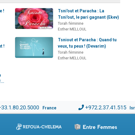
e !
Tsni'out et Paracha : La
Tsni'out, le pari gagnant (Ekev)
Torah féminine
Esther MELLOUL
Tsniout et Paracha : Quand tu
t !
veux, tu peux ! (Devarim)
Torah féminine
Esther MELLOUL
a
...
+33.1.80.20.5000
+972.2.37.41.515
France
Is