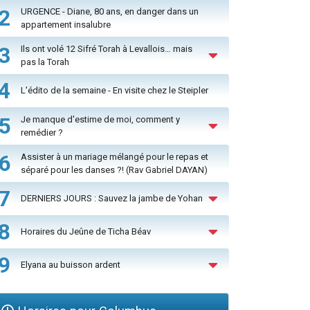
2
URGENCE - Diane, 80 ans, en danger dans un
appartement insalubre
3
Ils ont volé 12 Sifré Torah à Levallois… mais
pas la Torah
4
L'édito de la semaine - En visite chez le Steipler
5
Je manque d'estime de moi, comment y
remédier ?
6
Assister à un mariage mélangé pour le repas et
séparé pour les danses ?! (Rav Gabriel DAYAN)
7
DERNIERS JOURS : Sauvez la jambe de Yohan
8
Horaires du Jeûne de Ticha Béav
9
Elyana au buisson ardent