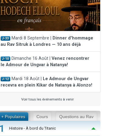
Mardi 8 Septembre |
Dinner d'hommage
J-33
au Rav Sitruk à Londres — 10 ans déjà
Dimanche 16 Août |
Venez rencontrer
J-10
le Admour de Ungvar à Natanya!
Mardi 18 Août |
Le Admour de Ungvar
J-12
recevra en plein Kikar de Natanya à Alonzo!
Voir tous les événements à venir
+ Populaires
Cours
Questions au Rav
1
Histoire - À bord du Titanic