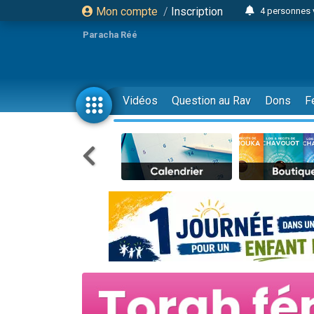
Mon compte
/
Inscription
4 personnes 
3 personnes 
Paracha Réé
Odaya vient 
3 personn
3 personn
Vidéos
Question au Rav
Dons
F
13 personnes
2 personnes 
30 perso
Il reste 
12 nouve
3 personnes 
2 personnes 
3 personnes 
2 nouvel
8 personn