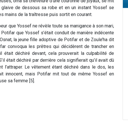
euses, orna sa chevelure d’une couronne de joyaux, se mit
un glaive de dessous sa robe et en un instant Yossef se
s mains de la traîtresse puis sortit en courant.
peur que Yossef ne révèle toute sa manigance à son mari,
 Potifar que Yossef s’était conduit de manière indécente
nat, la jeune fille adoptive de Potifar et de Zoule’ha dit
otifar convoqua les prêtres qui décidèrent de trancher en
l était déchiré devant, cela prouverait la culpabilité de
il était déchiré par derrière cela signifierait qu’il avait dû
ant l’attraper. Le vêtement étant déchiré dans le dos, les
ait innocent, mais Potifar mit tout de même Yossef en
 ruse sa femme [5].