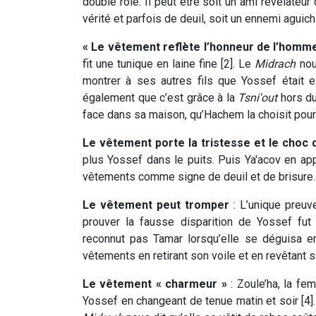
double rôle. Il peut être soit un ami révélateu
vérité et parfois de deuil, soit un ennemi aguich
« Le vêtement reflète l’honneur de l’homme
fit une tunique en laine fine [2]. Le
Midrach
nou
montrer à ses autres fils que Yossef était 
également que c’est grâce à la
Tsni'out
hors du
face dans sa maison, qu’Hachem la choisit pour ê
Le vêtement porte la tristesse et le choc d
plus Yossef dans le puits. Puis Ya'acov en app
vêtements comme signe de deuil et de brisure.
Le vêtement peut tromper
: L’unique preuve
prouver la fausse disparition de Yossef fut
reconnut pas Tamar lorsqu’elle se déguisa en
vêtements en retirant son voile et en revêtant s
Le vêtement « charmeur »
: Zoule’ha, la fem
Yossef en changeant de tenue matin et soir [4]. P