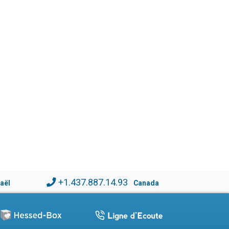
+1.437.887.14.93
raël
Canada