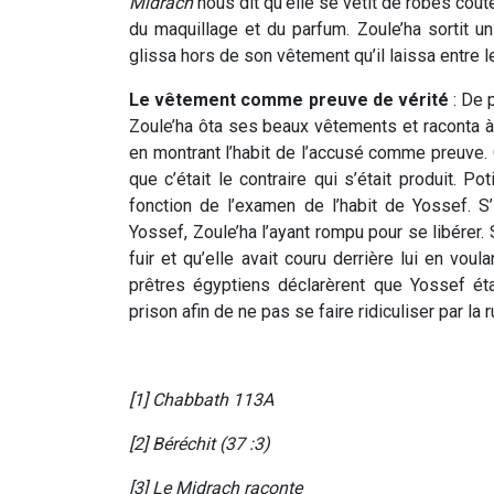
Midrach
nous dit qu’elle se vêtit de robes coût
du maquillage et du parfum. Zoule’ha sortit 
glissa hors de son vêtement qu’il laissa entre le
Le vêtement comme preuve de vérité
: De 
Zoule’ha ôta ses beaux vêtements et raconta à
en montrant l’habit de l’accusé comme preuve. Os
que c’était le contraire qui s’était produit. P
fonction de l’examen de l’habit de Yossef. S’i
Yossef, Zoule’ha l’ayant rompu pour se libérer. S’
fuir et qu’elle avait couru derrière lui en voul
prêtres égyptiens déclarèrent que Yossef ét
prison afin de ne pas se faire ridiculiser par la
[1] Chabbath 113A
[2] Béréchit (37 :3)
[3] Le Midrach raconte