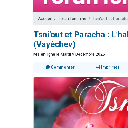
Nouvelle émis
61 personnes
Accueil
Torah féminine
Tsni'out et Paracha
Ariel vient 
Il reste 
Tsni'out et Paracha : L’h
Eva vient de
(Vayéchev)
Mis en ligne le Mardi 9 Décembre 2025
Commenter
Imprimer