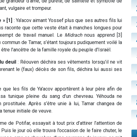
r de grandeur d’âme, de pureté, de sainteté et symbole de
ant, vulgaire et trompeur.
 » [1]
: Ya'acov aimant Yossef plus que ses autres fils lui
s raconte que cette veste était à manches longues pour
exempt de travail manuel. Le
Midrach
nous apprend [3]
 commun de Tamar, s’étant toujours pudiquement voilé la
tre l’ancêtre de la famille royale du peuple d’Israël.
u deuil
: Réouven déchira ses vêtements lorsqu’il ne vit
renant le (faux) décès de son fils, déchira lui aussi ses
 que les fils de Ya'acov apportèrent à leur père afin de
 sa tunique pleine du sang d’un chevreau. Yéhouda ne
 prostituée. Après s’être unie à lui, Tamar changea de
a tenue initiale de veuve.
me de Potifar, essayait à tout prix d’attirer l’attention de
uis le jour où elle trouva l’occasion de le faire chuter, le