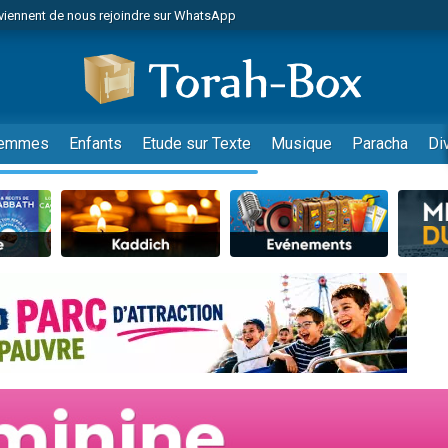
viennent de nous rejoindre sur WhatsApp
viennent de nous rejoindre sur WhatsApp
de donner son Maasser
es viennent de faire un don pour 5 jours de vacances aux Orphelins
es viennent de faire un don pour Diane, 80 ans, dans un appartement insalub
emmes
Enfants
Etude sur Texte
Musique
Paracha
Di
 viennent de demander une bénédiction
viennent de nous rejoindre sur WhatsApp
nnes viennent de faire un don pour Sauvez la jambe de Yohan
49 places pour étudier en groupe sur Zoom
lles musiques dans Torah-Box Music
viennent de nous rejoindre sur WhatsApp
viennent de nous rejoindre sur WhatsApp
viennent de nous rejoindre sur WhatsApp
les musiques dans Torah-Box Music
es viennent de faire un don pour Tsédaka : pauvres d'Israel