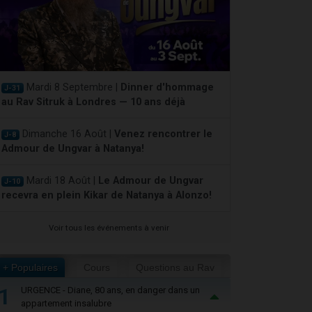
Mardi 8 Septembre |
Dinner d'hommage
J-31
au Rav Sitruk à Londres — 10 ans déjà
Dimanche 16 Août |
Venez rencontrer le
J-8
Admour de Ungvar à Natanya!
Mardi 18 Août |
Le Admour de Ungvar
J-10
recevra en plein Kikar de Natanya à Alonzo!
Voir tous les événements à venir
+ Populaires
Cours
Questions au Rav
1
URGENCE - Diane, 80 ans, en danger dans un
appartement insalubre