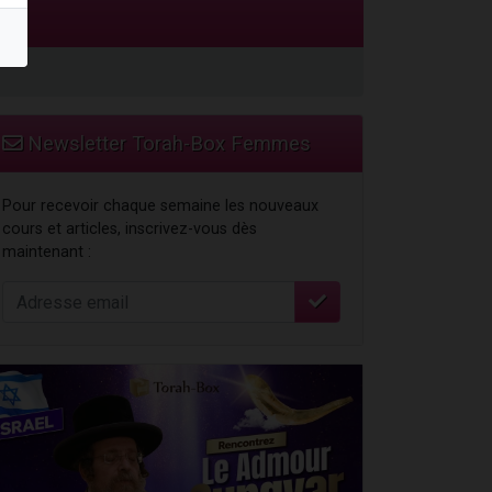
Newsletter Torah-Box Femmes
Pour recevoir chaque semaine les nouveaux
cours et articles, inscrivez-vous dès
maintenant :