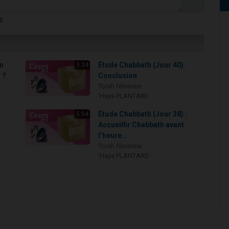
s
un
Étude Chabbath (Jour 40) :
3:34
 ?
Conclusion
Torah féminine
'Haya PLANTARD
Étude Chabbath (Jour 38) :
5:04
Accueillir Chabbath avant
l’heure…
Torah féminine
'Haya PLANTARD