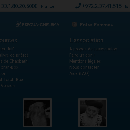
+33.1.80.20.5000
+972.2.37.41.515
France
Is
ources
L'association
ier Juif
A propos de l'association
(livre de prière)
Faire un don !
es de Chabbath
Mentions légales
 Torah-Box
Nous contacter
tion
Aide (FAQ)
t Torah-Box
 Version