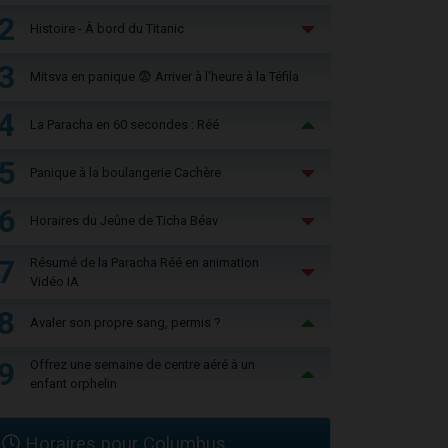
2
Histoire - À bord du Titanic
3
Mitsva en panique 😨 Arriver à l'heure à la Téfila
4
La Paracha en 60 secondes : Réé
5
Panique à la boulangerie Cachère
6
Horaires du Jeûne de Ticha Béav
7
Résumé de la Paracha Réé en animation
Vidéo IA
8
Avaler son propre sang, permis ?
9
Offrez une semaine de centre aéré à un
enfant orphelin
Horaires pour Columbus