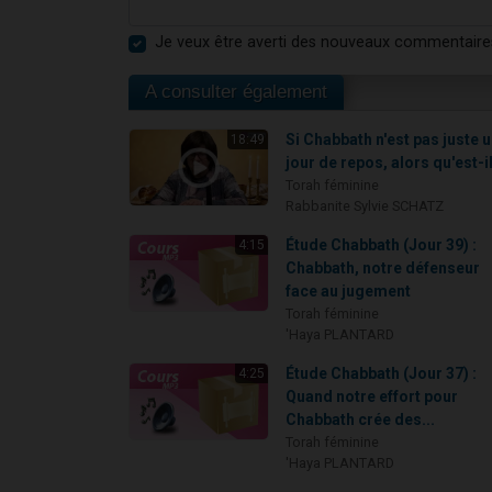
Je veux être averti des nouveaux commentaire
A consulter également
Si Chabbath n'est pas juste 
18:49
jour de repos, alors qu'est-il
Torah féminine
Rabbanite Sylvie SCHATZ
Étude Chabbath (Jour 39) :
4:15
Chabbath, notre défenseur
face au jugement
Torah féminine
'Haya PLANTARD
Étude Chabbath (Jour 37) :
4:25
Quand notre effort pour
Chabbath crée des...
Torah féminine
'Haya PLANTARD