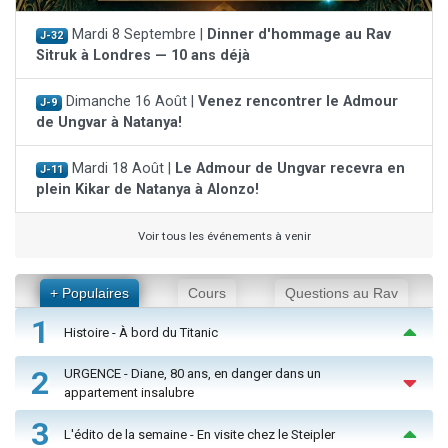
Mardi 8 Septembre |
Dinner d'hommage au Rav
J-32
Sitruk à Londres — 10 ans déjà
Dimanche 16 Août |
Venez rencontrer le Admour
J-9
de Ungvar à Natanya!
Mardi 18 Août |
Le Admour de Ungvar recevra en
J-11
plein Kikar de Natanya à Alonzo!
Voir tous les événements à venir
+ Populaires
Cours
Questions au Rav
1
Histoire - À bord du Titanic
2
URGENCE - Diane, 80 ans, en danger dans un
appartement insalubre
3
L'édito de la semaine - En visite chez le Steipler