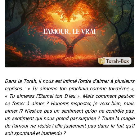
2 personnes viennent de nous rejoindre sur WhatsApp
2 nouvelles musiques dans Torah-Box Music
3 personnes viennent de nous rejoindre sur WhatsApp
8 personnes viennent de faire un don pour Tsédaka : pauvres d'Israel
2 personnes viennent de faire un don pour 1 Journée de Vacances Pour les Enfants
Dans la Torah, il nous est intimé l’ordre d’aimer à plusieurs
reprises : « Tu aimeras ton prochain comme toi-même »,
« Tu aimeras l’Eternel ton D.ieu ». Mais comment peut-on
se forcer à aimer ? Honorer, respecter, je veux bien, mais
aimer !? N’est-ce pas un sentiment qu’on ne contrôle pas,
un sentiment qui nous prend par surprise ? Toute la magie
de l’amour ne réside-t-elle justement pas dans le fait qu’il
soit spontané et inattendu ?