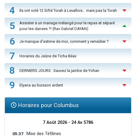
4
Ils ont volé 12 Sifré Torah à Levallois… mais pas la Torah
5
Assister à un mariage mélangé pour le repas et séparé
pour les danses ?! (Rav Gabriel DAYAN)
6
Je manque d'estime de moi, comment y remédier ?
7
Horaires du Jeûne de Ticha Béav
8
DERNIERS JOURS : Sauvez la jambe de Yohan
9
Elyana au buisson ardent
Horaires pour Columbus
7 Août 2026 - 24 Av 5786
05:37
Mise des Téfilines