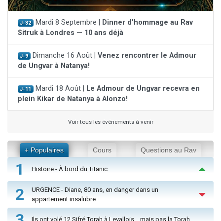
Mardi 8 Septembre |
Dinner d'hommage au Rav
J-32
Sitruk à Londres — 10 ans déjà
Dimanche 16 Août |
Venez rencontrer le Admour
J-9
de Ungvar à Natanya!
Mardi 18 Août |
Le Admour de Ungvar recevra en
J-11
plein Kikar de Natanya à Alonzo!
Voir tous les événements à venir
+ Populaires
Cours
Questions au Rav
1
Histoire - À bord du Titanic
2
URGENCE - Diane, 80 ans, en danger dans un
appartement insalubre
3
Ils ont volé 12 Sifré Torah à Levallois… mais pas la Torah