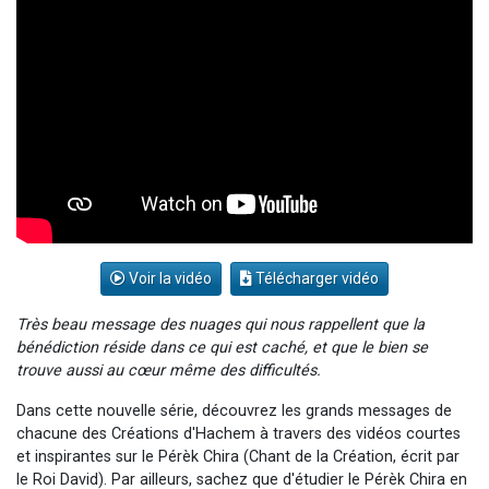
3 personnes viennent de nous rejoindre sur WhatsApp
2 personnes viennent de nous rejoindre sur WhatsApp
2 nouvelles musiques dans Torah-Box Music
6 personnes viennent de nous rejoindre sur WhatsApp
4 personnes viennent de faire un don pour Reloger Rivka, 6 enfants, victime de violences...
Voir la vidéo
Télécharger vidéo
Très beau message des nuages qui nous rappellent que la
bénédiction réside dans ce qui est caché, et que le bien se
trouve aussi au cœur même des difficultés.
Dans cette nouvelle série, découvrez les grands messages de
chacune des Créations d'Hachem à travers des vidéos courtes
et inspirantes sur le Pérèk Chira (Chant de la Création, écrit par
le Roi David). Par ailleurs, sachez que d'étudier le Pérèk Chira en