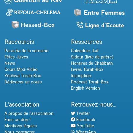
Raccourcis
Ressources
Paracha de la semaine
Calendrier Juif
Fêtes Juives
Sidour (livre de prière)
News
Horaires de Chabbath
Cours Mp3-Vidéo
Livres Torah-Box
Yéchiva Torah-Box
Inscription
Dédicacer un cours
Podcast Torah-Box
English Version
L'association
Retrouvez-nous...
A propos de l'association
Twitter
Faire un don !
Facebook
Mentions légales
YouTube
Nous contacter
WhatsApp