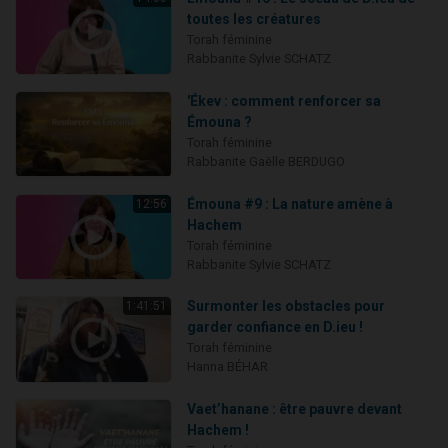
toutes les créatures
Torah féminine
Rabbanite Sylvie SCHATZ
'Ékev : comment renforcer sa
Émouna ?
Torah féminine
Rabbanite Gaëlle BERDUGO
Émouna #9 : La nature amène à
12:56
Hachem
Torah féminine
Rabbanite Sylvie SCHATZ
Surmonter les obstacles pour
1:41:51
garder confiance en D.ieu !
Torah féminine
Hanna BÉHAR
Vaet’hanane : être pauvre devant
Hachem !