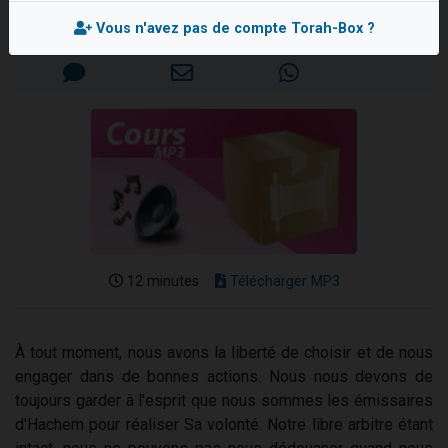
2 personnes viennent de nous rejoindre sur WhatsApp
Mis en ligne le Lundi 9 Octobre 2023
Vous n'avez pas de compte Torah-Box ?
13 personnes viennent de demander une bénédiction
Il reste 49 places pour étudier en groupe sur Zoom
12 nouvelles musiques dans Torah-Box Music
2 personnes viennent de nous rejoindre sur WhatsApp
12 minutes
Télécharger MP3
À tout moment, nous avons la liberté de choisir et de nous
engager dans de bonnes actions. Nous nous devons de
toujours garder à l'esprit que nous sommes les émissaires
d'Hachem pour réaliser Sa volonté. Notre libre arbitre étant