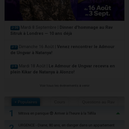
Mardi 8 Septembre |
Dinner d'hommage au Rav
J-30
Sitruk à Londres — 10 ans déjà
Dimanche 16 Août |
Venez rencontrer le Admour
J-7
de Ungvar à Natanya!
Mardi 18 Août |
Le Admour de Ungvar recevra en
J-9
plein Kikar de Natanya à Alonzo!
Voir tous les événements à venir
+ Populaires
Cours
Questions au Rav
1
Mitsva en panique 😨 Arriver à l'heure à la Téfila
2
URGENCE - Diane, 80 ans, en danger dans un appartement