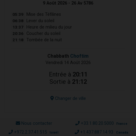
9 Août 2026 - 26 Av 5786
05:39
Mise des Téfilines
06:38
Lever du soleil
13:37
Heure de milieu du jour
20:36
Coucher du soleil
21:18
Tombée de la nuit
Chabbath
Choftim
Vendredi 14 Août 2026
Entrée à
20:11
Sortie à
21:12
Changer de ville
Nous contacter
+33.1.80.20.5000
France
+972.2.37.41.515
+1.437.887.14.93
Israël
Canada