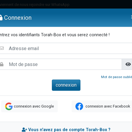
viennent de nous rejoindre sur WhatsApp
viennent de nous rejoindre sur WhatsApp
Connexion
de donner son Maasser
es viennent de faire un don pour 5 jours de vacances aux Orphelins
ntrez vos identifiants Torah-Box et vous serez connecté !
es viennent de faire un don pour Diane, 80 ans, dans un appartement insalub
emmes
Enfants
Etude sur Texte
Musique
Paracha
Di
 viennent de demander une bénédiction
viennent de nous rejoindre sur WhatsApp
nnes viennent de faire un don pour Sauvez la jambe de Yohan
49 places pour étudier en groupe sur Zoom
Mot de passe oublié
lles musiques dans Torah-Box Music
viennent de nous rejoindre sur WhatsApp
viennent de nous rejoindre sur WhatsApp
connexion avec Google
connexion avec Facebook
viennent de nous rejoindre sur WhatsApp
les musiques dans Torah-Box Music
es viennent de faire un don pour Tsédaka : pauvres d'Israel
Vous n'avez pas de compte Torah-Box ?