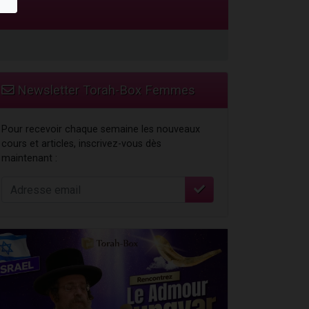
travers le temps
Newsletter Torah-Box Femmes
Pour recevoir chaque semaine les nouveaux
cours et articles, inscrivez-vous dès
maintenant :