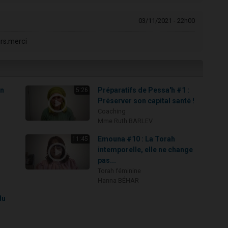
03/11/2021 - 22h00
rs.merci
on
Préparatifs de Pessa'h #1 :
5:26
Préserver son capital santé !
Coaching
Mme Ruth BARLEV
Emouna #10 : La Torah
11:45
intemporelle, elle ne change
pas...
Torah féminine
Hanna BÉHAR
du