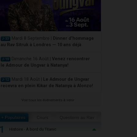
Mardi 8 Septembre |
Dinner d'hommage
J-33
au Rav Sitruk à Londres — 10 ans déjà
Dimanche 16 Août |
Venez rencontrer
J-10
le Admour de Ungvar à Natanya!
Mardi 18 Août |
Le Admour de Ungvar
J-12
recevra en plein Kikar de Natanya à Alonzo!
Voir tous les événements à venir
+ Populaires
Cours
Questions au Rav
1
Histoire - À bord du Titanic