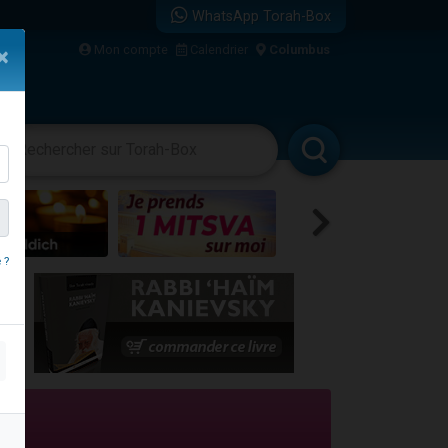
WhatsApp Torah-Box
Mon compte
Calendrier
Columbus
×
re
vertissements
Livres
Rabbanim
 ?