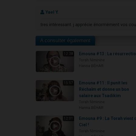
Yael Y.
tres intéressant. j apprécie énormément vos cou
A consulter également
Emouna #13 : La résurrecti
12:38
Torah féminine
Hanna BÉHAR
Emouna #11 : Il punit les
15:57
Réchaïm et donne un bon
salaire aux Tsadikim
Torah féminine
Hanna BÉHAR
Emouna #9 : La Torah vient 
12:01
Ciel !
Torah féminine