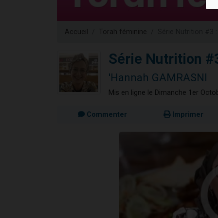
Nouvelle émis
61 personnes
Accueil
Torah féminine
Série Nutrition #3 
Ariel vient 
Il reste 
Série Nutrition #
Eva vient de
'Hannah GAMRASNI
Mis en ligne le Dimanche 1er Octo
Commenter
Imprimer