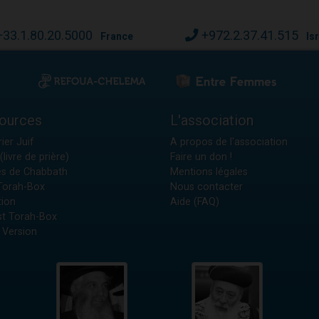
+33.1.80.20.5000
+972.2.37.41.515
France
Is
ources
L'association
ier Juif
A propos de l'association
(livre de prière)
Faire un don !
es de Chabbath
Mentions légales
 Torah-Box
Nous contacter
tion
Aide (FAQ)
t Torah-Box
 Version