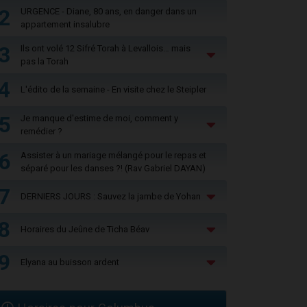
2
URGENCE - Diane, 80 ans, en danger dans un
appartement insalubre
3
Ils ont volé 12 Sifré Torah à Levallois… mais
pas la Torah
4
L'édito de la semaine - En visite chez le Steipler
5
Je manque d'estime de moi, comment y
remédier ?
6
Assister à un mariage mélangé pour le repas et
séparé pour les danses ?! (Rav Gabriel DAYAN)
7
DERNIERS JOURS : Sauvez la jambe de Yohan
8
Horaires du Jeûne de Ticha Béav
9
Elyana au buisson ardent