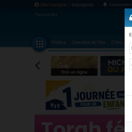
Mon compte
/
Inscription
4 personnes 
3 personnes 
Paracha Réé
Odaya vient 
3 personn
E
3 personn
Vidéos
Question au Rav
Dons
F
13 personnes
2 personnes 
30 perso
Il reste 
12 nouve
3 personnes 
2 personnes 
3 personnes 
2 nouvel
8 personn