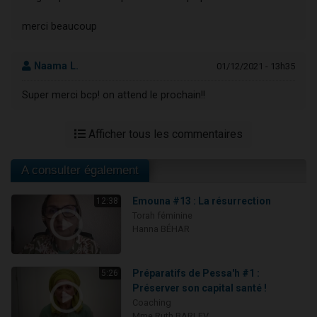
merci beaucoup
Naama L.
01/12/2021 - 13h35
Super merci bcp! on attend le prochain!!
Afficher tous les commentaires
A consulter également
Emouna #13 : La résurrection
12:38
Torah féminine
Hanna BÉHAR
Préparatifs de Pessa'h #1 :
5:26
Préserver son capital santé !
Coaching
Mme Ruth BARLEV