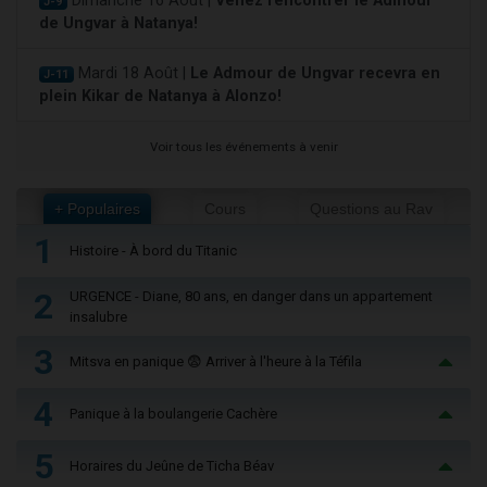
Dimanche 16 Août |
Venez rencontrer le Admour
J-9
de Ungvar à Natanya!
Mardi 18 Août |
Le Admour de Ungvar recevra en
J-11
plein Kikar de Natanya à Alonzo!
Voir tous les événements à venir
+ Populaires
Cours
Questions au Rav
1
Histoire - À bord du Titanic
2
URGENCE - Diane, 80 ans, en danger dans un appartement
insalubre
3
Mitsva en panique 😨 Arriver à l'heure à la Téfila
4
Panique à la boulangerie Cachère
5
Horaires du Jeûne de Ticha Béav