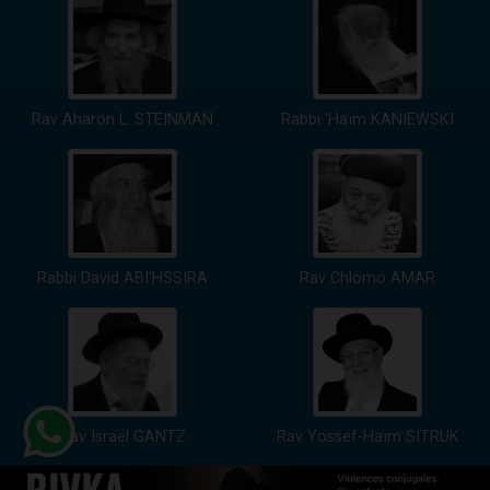
Rav Aharon L. STEINMAN
Rabbi 'Haïm KANIEWSKI
Rabbi David ABI'HSSIRA
Rav Chlomo AMAR
Rav Israël GANTZ
Rav Yossef-Haïm SITRUK