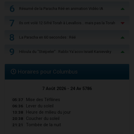
6
Résumé de la Paracha Réé en animation Vidéo IA
7
Ils ont volé 12 Sifré Torah à Levallois… mais pas la Torah
8
La Paracha en 60 secondes : Réé
9
Hiloula du "Steïpeler" : Rabbi Ya’acov Israël Kanievsky
Horaires pour Columbus
7 Août 2026 - 24 Av 5786
05:37
Mise des Téfilines
06:36
Lever du soleil
13:38
Heure de milieu du jour
20:38
Coucher du soleil
21:21
Tombée de la nuit