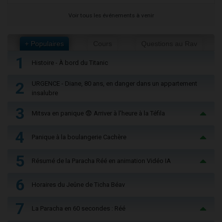
Voir tous les événements à venir
+ Populaires
Cours
Questions au Rav
1
Histoire - À bord du Titanic
2
URGENCE - Diane, 80 ans, en danger dans un appartement
insalubre
3
Mitsva en panique 😨 Arriver à l'heure à la Téfila
4
Panique à la boulangerie Cachère
5
Résumé de la Paracha Réé en animation Vidéo IA
6
Horaires du Jeûne de Ticha Béav
7
La Paracha en 60 secondes : Réé