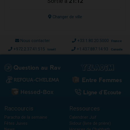
Sortie à
21:12
Changer de ville
Nous contacter
+33.1.80.20.5000
France
+972.2.37.41.515
+1.437.887.14.93
Israël
Canada
Raccourcis
Ressources
Paracha de la semaine
Calendrier Juif
Fêtes Juives
Sidour (livre de prière)
News
Horaires de Chabbath