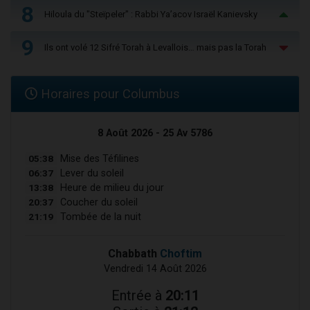
8
Hiloula du "Steïpeler" : Rabbi Ya’acov Israël Kanievsky
9
Ils ont volé 12 Sifré Torah à Levallois… mais pas la Torah
Horaires pour Columbus
8 Août 2026 - 25 Av 5786
05:38
Mise des Téfilines
06:37
Lever du soleil
13:38
Heure de milieu du jour
20:37
Coucher du soleil
21:19
Tombée de la nuit
Chabbath
Choftim
Vendredi 14 Août 2026
Entrée à
20:11