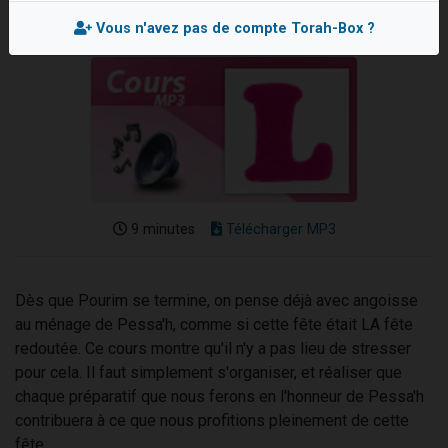
13 personnes viennent de demander une bénédiction
Vous n'avez pas de compte Torah-Box ?
30 personnes viennent de faire un don pour Sauvez la jambe de Yohan
Il reste 49 places pour étudier en groupe sur Zoom
12 nouvelles musiques dans Torah-Box Music
29 personnes viennent de demander une bénédiction
9 minutes
Télécharger MP3
Dès que Pourim se termine, on pense déjà avec angoisse
au ménage de Pessa'h, comme si cette fête était LA fête
redoutée. Ce cours montre qu'il n'y a pas lieu de stresser
pour cela. Il faut simplement s'organiser, et réaliser que
chaque préparatif que nous ferons en l'honneur de Pessa'h
contribuera à ce que nous profitions pleinement de cette
fête.