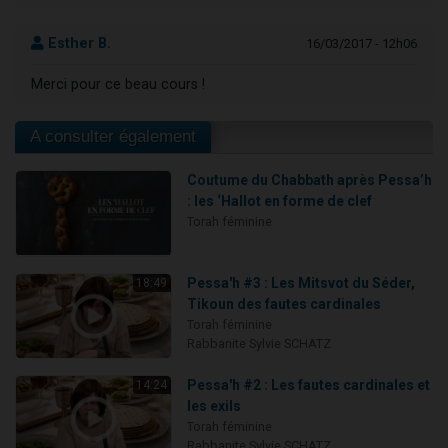
Esther B.
16/03/2017 - 12h06
Merci pour ce beau cours !
A consulter également
Coutume du Chabbath après Pessa’h
: les ‘Hallot en forme de clef
Torah féminine
Pessa'h #3 : Les Mitsvot du Séder,
18:49
Tikoun des fautes cardinales
Torah féminine
Rabbanite Sylvie SCHATZ
Pessa'h #2 : Les fautes cardinales et
14:24
les exils
Torah féminine
Rabbanite Sylvie SCHATZ