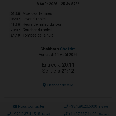
8 Août 2026 - 25 Av 5786
05:38
Mise des Téfilines
06:37
Lever du soleil
13:38
Heure de milieu du jour
20:37
Coucher du soleil
21:19
Tombée de la nuit
Chabbath
Choftim
Vendredi 14 Août 2026
Entrée à
20:11
Sortie à
21:12
Changer de ville
Nous contacter
+33.1.80.20.5000
France
+972.2.37.41.515
+1.437.887.14.93
Israël
Canada