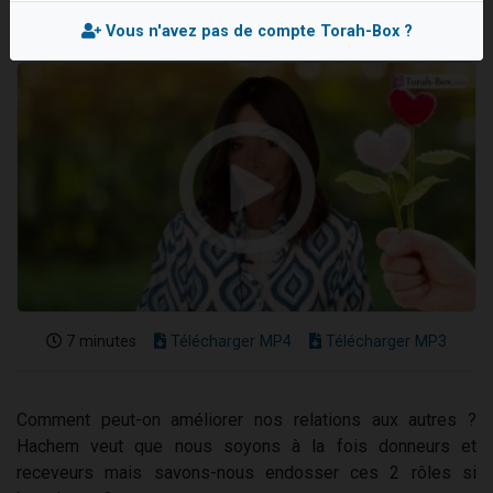
13 personnes viennent de demander une bénédiction
Vous n'avez pas de compte Torah-Box ?
30 personnes viennent de faire un don pour Sauvez la jambe de Yohan
Il reste 49 places pour étudier en groupe sur Zoom
12 nouvelles musiques dans Torah-Box Music
29 personnes viennent de demander une bénédiction
7 minutes
Télécharger MP4
Télécharger MP3
Comment peut-on améliorer nos relations aux autres ?
Hachem veut que nous soyons à la fois donneurs et
receveurs mais savons-nous endosser ces 2 rôles si