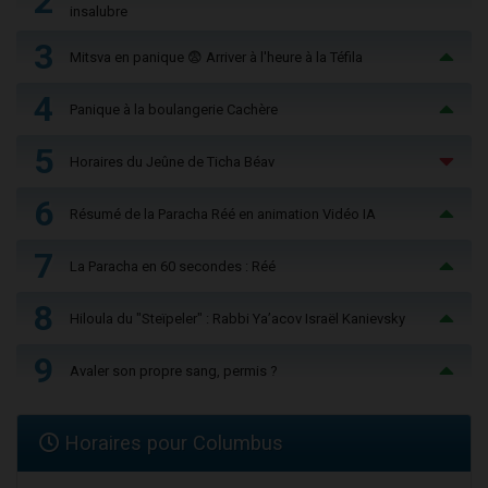
2
insalubre
3
Mitsva en panique 😨 Arriver à l'heure à la Téfila
4
Panique à la boulangerie Cachère
5
Horaires du Jeûne de Ticha Béav
6
Résumé de la Paracha Réé en animation Vidéo IA
7
La Paracha en 60 secondes : Réé
8
Hiloula du "Steïpeler" : Rabbi Ya’acov Israël Kanievsky
9
Avaler son propre sang, permis ?
Horaires pour Columbus