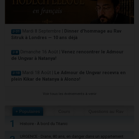
Mardi 8 Septembre |
Dinner d'hommage au Rav
J-31
Sitruk à Londres — 10 ans déjà
Dimanche 16 Août |
Venez rencontrer le Admour
J-8
de Ungvar à Natanya!
Mardi 18 Août |
Le Admour de Ungvar recevra en
J-10
plein Kikar de Natanya à Alonzo!
Voir tous les événements à venir
+ Populaires
Cours
Questions au Rav
1
Histoire - À bord du Titanic
URGENCE - Diane, 80 ans, en danger dans un appartement