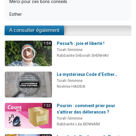
Merci pour ces bons conseils.
Esther
A consulter également
Pessa'h : joie et liberté !
1:54
Torah féminine
Rabbanite Déborah SHENHAV
Le mystérieux Code d’Esther…
Torah féminine
Noémie HADIDA
Pourim : comment prier pour
7:02
s'attirer des délivrances ?
Torah féminine
Rabbanite Léa BENNAÏM