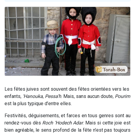
Il reste 49 places pour étudier en groupe sur Zoom
12 nouvelles musiques dans Torah-Box Music
3 personnes viennent de nous rejoindre sur WhatsApp
2 personnes viennent de nous rejoindre sur WhatsApp
2 personnes viennent de nous rejoindre sur WhatsApp
Les fêtes juives sont souvent des fêtes orientées vers les
enfants,
‘Hanouka
,
Pessa’h
. Mais, sans aucun doute,
Pourim
est la plus typique d’entre elles.
Festivités, déguisements, et farces en tous genres sont au
rendez-vous dès
Roch ‘Hodech Adar
. Mais si cette joie est
bien agréable, le sens profond de la fête n’est pas toujours