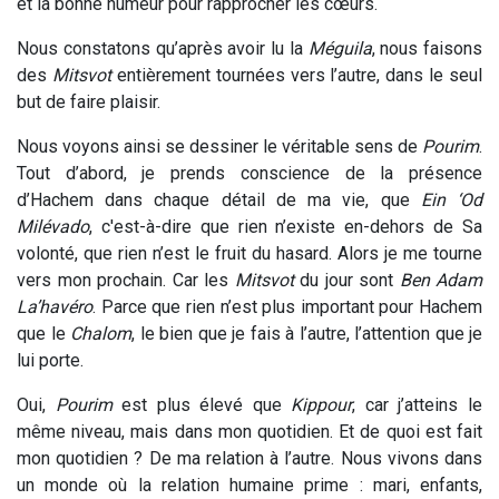
et la bonne humeur pour rapprocher les cœurs.
Nous constatons qu’après avoir lu la
Méguila
, nous faisons
des
Mitsvot
entièrement tournées vers l’autre, dans le seul
but de faire plaisir.
Nous voyons ainsi se dessiner le véritable sens de
Pourim
.
Tout d’abord, je prends conscience de la présence
d’Hachem dans chaque détail de ma vie, que
Ein ‘Od
Milévado
, c'est-à-dire que rien n’existe en-dehors de Sa
volonté, que rien n’est le fruit du hasard. Alors je me tourne
vers mon prochain. Car les
Mitsvot
du jour sont
Ben Adam
La’havéro
. Parce que rien n’est plus important pour Hachem
que le
Chalom
, le bien que je fais à l’autre, l’attention que je
lui porte.
Oui,
Pourim
est plus élevé que
Kippour
, car j’atteins le
même niveau, mais dans mon quotidien. Et de quoi est fait
mon quotidien ? De ma relation à l’autre. Nous vivons dans
un monde où la relation humaine prime : mari, enfants,