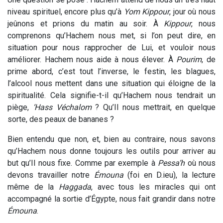
niveau spirituel, encore plus qu’à
Yom Kippour
, jour où nous
jeûnons et prions du matin au soir. À
Kippour
, nous
comprenons qu’Hachem nous met, si l’on peut dire, en
situation pour nous rapprocher de Lui, et vouloir nous
améliorer. Hachem nous aide à nous élever. À
Pourim
, de
prime abord, c’est tout l’inverse, le festin, les blagues,
l’alcool nous mettent dans une situation qui éloigne de la
spiritualité. Cela signifie-t-il qu’Hachem nous tendrait un
piège,
‘Hass Véchalom
? Qu’Il nous mettrait, en quelque
sorte, des peaux de bananes ?
Bien entendu que non, et, bien au contraire, nous savons
qu’Hachem nous donne toujours les outils pour arriver au
but qu’Il nous fixe. Comme par exemple à
Pessa’h
où nous
devons travailler notre
Émouna
(foi en D.ieu), la lecture
même de la
Haggada
, avec tous les miracles qui ont
accompagné la sortie d’Égypte, nous fait grandir dans notre
Émouna
.