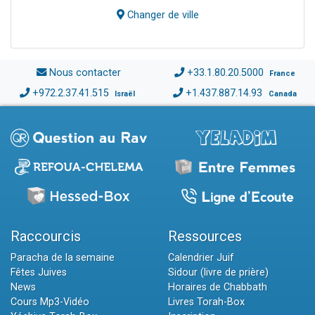
Changer de ville
Nous contacter
+33.1.80.20.5000
France
+972.2.37.41.515
+1.437.887.14.93
Israël
Canada
Raccourcis
Ressources
Paracha de la semaine
Calendrier Juif
Fêtes Juives
Sidour (livre de prière)
News
Horaires de Chabbath
Cours Mp3-Vidéo
Livres Torah-Box