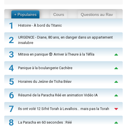
+ Populaires
Cours
Questions au Rav
1
Histoire - À bord du Titanic
2
URGENCE - Diane, 80 ans, en danger dans un appartement
insalubre
3
Mitsva en panique 😨 Arriver à l'heure à la Téfila
4
Panique à la boulangerie Cachère
5
Horaires du Jeûne de Ticha Béav
6
Résumé de la Paracha Réé en animation Vidéo IA
7
Ils ont volé 12 Sifré Torah à Levallois… mais pas la Torah
8
La Paracha en 60 secondes : Réé