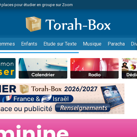
49 places pour étudier en groupe sur Zoom
nes viennent de faire un don pour Diane, 80 ans, dans un appartement insalu
viennent de nous rejoindre sur WhatsApp
viennent de nous rejoindre sur WhatsApp
es viennent de faire un don pour Reloger Rivka, 6 enfants, victime de violences
emmes
Enfants
Etude sur Texte
Musique
Paracha
Di
es viennent de faire un don pour 1 Journée de Vacances Pour les Enfants
 viennent de demander une bénédiction
viennent de nous rejoindre sur WhatsApp
49 places pour étudier en groupe sur Zoom
 donner son Maasser
viennent de nous rejoindre sur WhatsApp
viennent de nous rejoindre sur WhatsApp
de donner son Maasser
es viennent de faire un don pour 5 jours de vacances aux Orphelins
viennent de nous rejoindre sur WhatsApp