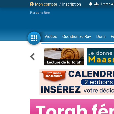
Mon compte
/
Inscription
Il reste 
16 person
Paracha Réé
2 personnes 
6 personnes 
4 personn
Vidéos
Question au Rav
Dons
F
2 personn
17 personnes
4 personnes 
Il reste 
Eva vient de
4 personnes 
3 personnes 
Odaya vient 
3 personn
2 personnes 