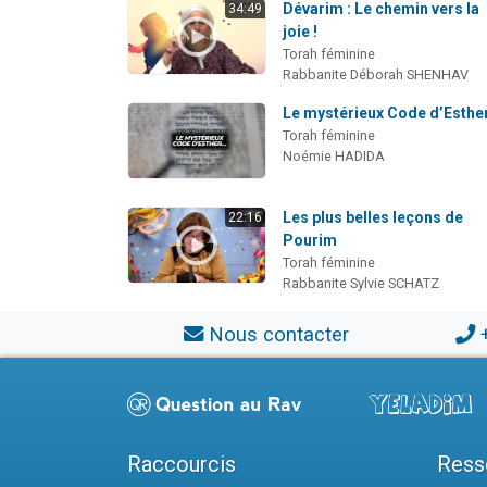
Dévarim : Le chemin vers la
34:49
joie !
Torah féminine
Rabbanite Déborah SHENHAV
Le mystérieux Code d’Esthe
Torah féminine
Noémie HADIDA
Les plus belles leçons de
22:16
Pourim
Torah féminine
Rabbanite Sylvie SCHATZ
Nous contacter
Raccourcis
Ress