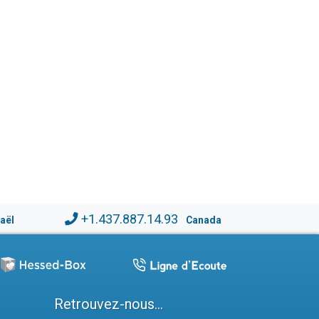
+1.437.887.14.93
raël
Canada
Retrouvez-nous...