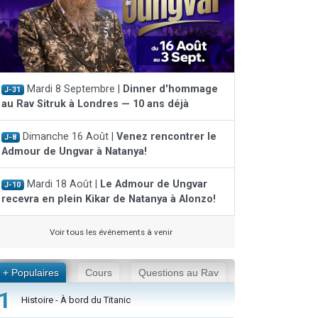
Mardi 8 Septembre |
Dinner d'hommage
J-31
au Rav Sitruk à Londres — 10 ans déjà
Dimanche 16 Août |
Venez rencontrer le
J-8
Admour de Ungvar à Natanya!
Mardi 18 Août |
Le Admour de Ungvar
J-10
recevra en plein Kikar de Natanya à Alonzo!
Voir tous les événements à venir
+ Populaires
Cours
Questions au Rav
1
Histoire - À bord du Titanic