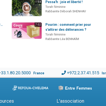
Pessa'h : joie et liberté !
1:54
Torah féminine
Rabbanite Déborah SHENHAV
r…
Pourim : comment prier pour
7:02
s'attirer des délivrances ?
Torah féminine
Rabbanite Léa BENNAÏM
+33.1.80.20.5000
+972.2.37.41.515
France
Is
ources
L'association