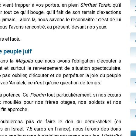
 vient frapper à vos portes, en plein
Sim’hat Torah
, qu’il
r tout ce qu’il bouge, qu’il fait de son terrain d’exactions
 jamais… alors là, nous savons le reconnaître : c’est de lui
ous l’avons rencontré, au présent, devant nos yeux.
is effacé.
e peuple juif
dans la
Méguila
que nous avons l’obligation d’écouter à
ut et surtout le renversement de situation spectaculaire.
pas oublier, d’écouter et de perpétuer la joie du peuple
avec ‘Amalek, ce n’est qu’une question de temps.
sa potence. Ce
Pourim
tout particulièrement, si nos cœurs
x mouillés pour nos frères otages, nos soldats et nos
 fin approche.
’oublierons pas de faire le don du demi-shekel (en
 en Israël, 7,5 euros en France), nous ferons des dons