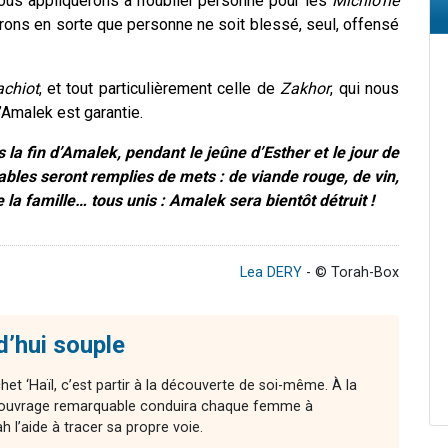
nous appliquerons à n’oublier personne pour les
Michlo’hé
erons en sorte que personne ne soit blessé, seul, offensé
achiot
, et tout particulièrement celle de
Zakhor
, qui nous
’Amalek est garantie.
 la fin d’Amalek, pendant le jeûne d’Esther et le jour de
tables seront remplies de mets : de viande rouge, de vin,
la famille… tous unis : Amalek sera bientôt détruit !
Lea DERY
- © Torah-Box
d’hui souple
chet ‘Haïl, c’est partir à la découverte de soi-même. À la
cet ouvrage remarquable conduira chaque femme à
l’aide à tracer sa propre voie.