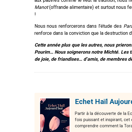
aux pauvres comme le veut la tradition, nous 
Manot
(offrande alimentaire) et surtout nous f
!
Nous nous renforcerons dans l’étude des
Par
renforce dans la conviction que la destruction d
Cette année plus que les autres, nous prierons
Pourim
… Nous soignerons notre
Michté
. Les 
de joie, de friandises… d’amis, de membres de 
Echet Haïl Aujour
Partir à la découverte de la E
fois puissant et inspirant, 
comprendre comment la Torah 