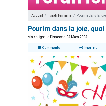
13 personnes
30 perso
Accueil
Torah féminine
Pourim dans la joie,
Il reste 
12 nouve
Pourim dans la joie, quoi 
29 personnes
Mis en ligne le Dimanche 24 Mars 2024
Commenter
Imprimer