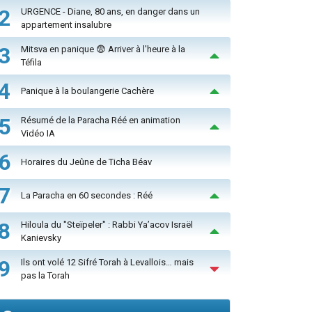
2
URGENCE - Diane, 80 ans, en danger dans un
appartement insalubre
3
Mitsva en panique 😨 Arriver à l'heure à la
Téfila
4
Panique à la boulangerie Cachère
5
Résumé de la Paracha Réé en animation
Vidéo IA
6
Horaires du Jeûne de Ticha Béav
7
La Paracha en 60 secondes : Réé
8
Hiloula du "Steïpeler" : Rabbi Ya’acov Israël
Kanievsky
9
Ils ont volé 12 Sifré Torah à Levallois… mais
pas la Torah