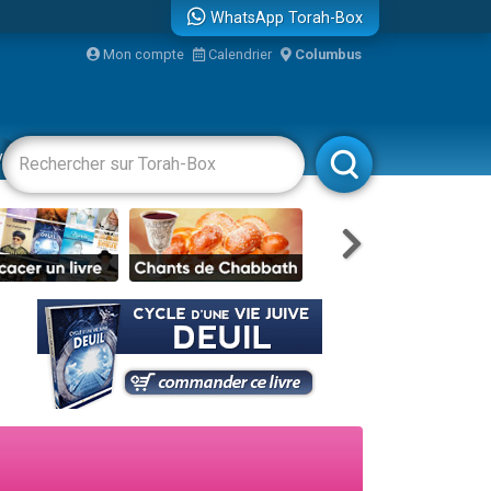
WhatsApp Torah-Box
bre
Mon compte
Calendrier
Columbus
...
vertissements
Livres
Rabbanim