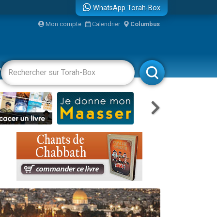
WhatsApp Torah-Box
bre
Mon compte
Calendrier
Columbus
...
vertissements
Livres
Rabbanim