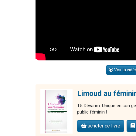
Voir la vidé
Limoud au fémini
T.5 Dévarim. Unique en son ge
public féminin !
acheter ce livre