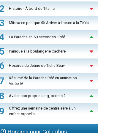
2
Histoire - À bord du Titanic
3
Mitsva en panique 😨 Arriver à l'heure à la Téfila
4
La Paracha en 60 secondes : Réé
5
Panique à la boulangerie Cachère
6
Horaires du Jeûne de Ticha Béav
7
Résumé de la Paracha Réé en animation
Vidéo IA
8
Avaler son propre sang, permis ?
9
Offrez une semaine de centre aéré à un
enfant orphelin
Horaires pour Columbus