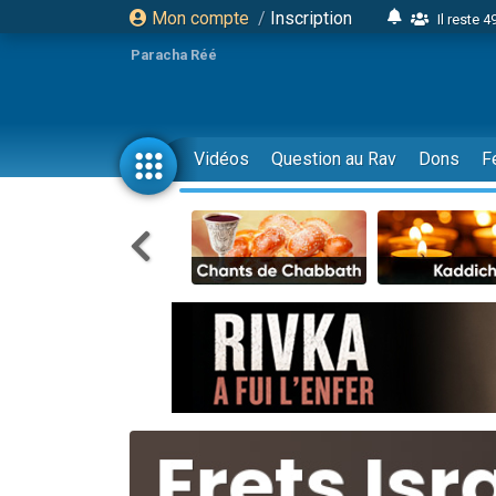
Mon compte
/
Inscription
Il reste 
16 person
Paracha Réé
2 personnes 
6 personnes 
4 personn
Vidéos
Question au Rav
Dons
F
2 personn
17 personnes
4 personnes 
Il reste 
Eva vient de
4 personnes 
3 personnes 
Odaya vient 
3 personn
2 personnes 