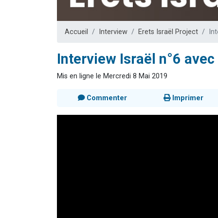
13 personnes
30 perso
Accueil
Interview
Erets Israël Project
Int
Il reste 
12 nouve
Interview Israël n°6 avec
29 personnes
Mis en ligne le Mercredi 8 Mai 2019
Commenter
Imprimer