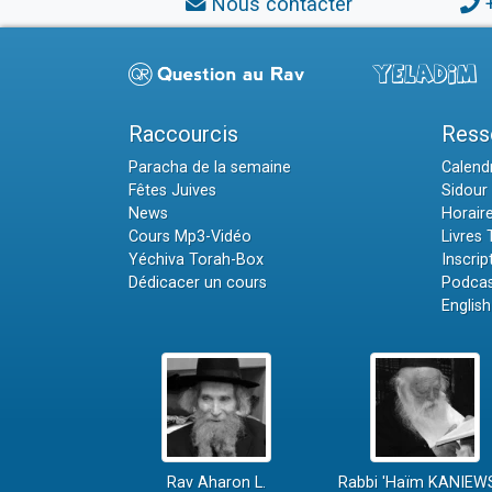
Nous contacter
Raccourcis
Ress
Paracha de la semaine
Calendr
Fêtes Juives
Sidour 
News
Horair
Cours Mp3-Vidéo
Livres
Yéchiva Torah-Box
Inscrip
Dédicacer un cours
Podcas
English
Rav Aharon L.
Rabbi 'Haïm KANIEW