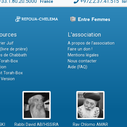
+33.1.80.20.5000
+972.2.37.41.515
France
Is
ources
L'association
ier Juif
A propos de l'association
(livre de prière)
Faire un don !
es de Chabbath
Mentions légales
 Torah-Box
Nous contacter
tion
Aide (FAQ)
t Torah-Box
 Version
SKI
Rabbi David ABI'HSSIRA
Rav Chlomo AMAR