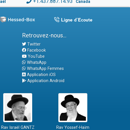
+1.437.887.14.93
raël
Canada
Retrouvez-nous...
Twitter
Facebook
YouTube
WhatsApp
WhatsApp Femmes
Application iOS
Application Android
Rav Israël GANTZ
Rav Yossef-Haïm