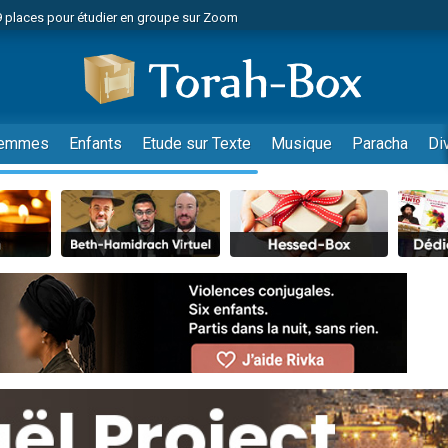
49 places pour étudier en groupe sur Zoom
nes viennent de faire un don pour Diane, 80 ans, dans un appartement insalu
viennent de nous rejoindre sur WhatsApp
viennent de nous rejoindre sur WhatsApp
es viennent de faire un don pour Reloger Rivka, 6 enfants, victime de violences
emmes
Enfants
Etude sur Texte
Musique
Paracha
Di
es viennent de faire un don pour 1 Journée de Vacances Pour les Enfants
 viennent de demander une bénédiction
viennent de nous rejoindre sur WhatsApp
49 places pour étudier en groupe sur Zoom
 donner son Maasser
viennent de nous rejoindre sur WhatsApp
viennent de nous rejoindre sur WhatsApp
de donner son Maasser
es viennent de faire un don pour 5 jours de vacances aux Orphelins
viennent de nous rejoindre sur WhatsApp