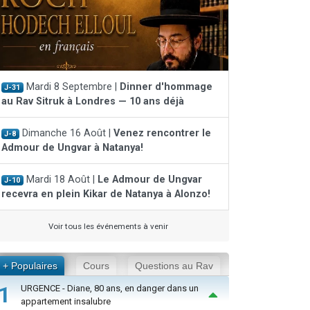
Mardi 8 Septembre |
Dinner d'hommage
J-31
au Rav Sitruk à Londres — 10 ans déjà
Dimanche 16 Août |
Venez rencontrer le
J-8
Admour de Ungvar à Natanya!
Mardi 18 Août |
Le Admour de Ungvar
J-10
recevra en plein Kikar de Natanya à Alonzo!
Voir tous les événements à venir
+ Populaires
Cours
Questions au Rav
1
URGENCE - Diane, 80 ans, en danger dans un
appartement insalubre