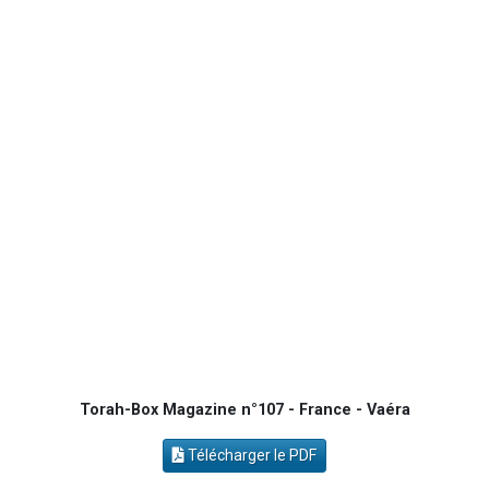
30 personnes viennent de faire un don pour Sauvez la jambe de Yohan
Il reste 49 places pour étudier en groupe sur Zoom
12 nouvelles musiques dans Torah-Box Music
29 personnes viennent de demander une bénédiction
Il reste 49 places pour étudier en groupe sur Zoom
Torah-Box Magazine n°107 - France - Vaéra
Télécharger le PDF