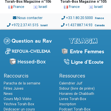
Torah-Box Magazine n°106
Torah-Box Magazine n°105
France
Israël
France
Israël
Nous contacter
+33.1.80.20.5000
France
+972.2.37.41.515
+1.437.887.14.93
Israël
Canada
Raccourcis
Ressources
Paracha de la semaine
Calendrier Juif
Fêtes Juives
Sidour (livre de prière)
News
Horaires de Chabbath
Cours Mp3-Vidéo
Livres Torah-Box
Yéchiva Torah-Box
Inscription
Dédicacer un cours
Podcast Torah-Box