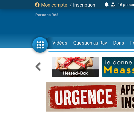
16 person
Mon compte
/
Inscription
2 personnes 
Paracha Réé
6 personnes 
4 personn
2 personn
Vidéos
Question au Rav
Dons
F
17 personnes
4 personnes 
Il reste 
Eva vient de
4 personnes 
3 personnes 
Odaya vient 
3 personn
2 personnes 
13 personnes