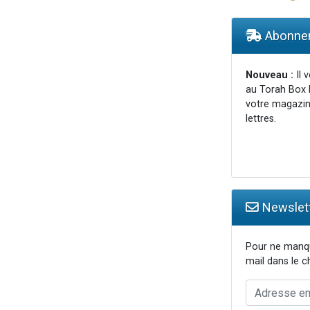
nnes viennent de faire un don pour Sauvez la jambe de Yohan
49 places pour étudier en groupe sur Zoom
Abonnem
lles musiques dans Torah-Box Music
 viennent de demander une bénédiction
Nouveau :
Il 
49 places pour étudier en groupe sur Zoom
au Torah Box 
votre magazin
lettres.
Newslett
Pour ne manqu
mail dans le 