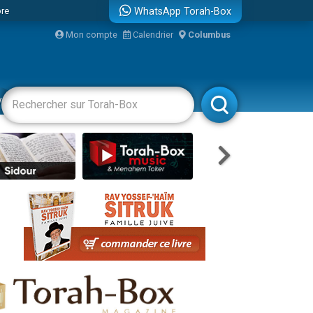
bre
WhatsApp Torah-Box
Mon compte
Calendrier
Columbus
...
vertissements
Livres
Rabbanim