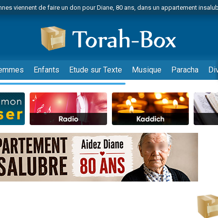
nes viennent de faire un don pour Diane, 80 ans, dans un appartement insalu
viennent de nous rejoindre sur WhatsApp
viennent de nous rejoindre sur WhatsApp
es viennent de faire un don pour Reloger Rivka, 6 enfants, victime de violences
es viennent de faire un don pour 1 Journée de Vacances Pour les Enfants
emmes
Enfants
Etude sur Texte
Musique
Paracha
Di
 viennent de demander une bénédiction
viennent de nous rejoindre sur WhatsApp
49 places pour étudier en groupe sur Zoom
 donner son Maasser
viennent de nous rejoindre sur WhatsApp
viennent de nous rejoindre sur WhatsApp
de donner son Maasser
es viennent de faire un don pour 5 jours de vacances aux Orphelins
viennent de nous rejoindre sur WhatsApp
 viennent de demander une bénédiction