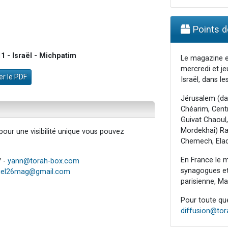
Points de
 - Israël - Michpatim
Le magazine e
mercredi et je
r le PDF
Israël, dans les
Jérusalem (da
Chéarim, Centr
Guivat Chaoul,
Mordekhai) Raa
our une visibilité unique vous pouvez
Chemech, Elad
En France le m
7 -
yann@torah-box.com
synagogues et 
iel26mag@gmail.com
parisienne, Mar
Pour toute ques
diffusion@to