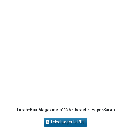
4 personnes viennent de faire un don pour Reloger Rivka, 6 enfants, victime de violences...
2 personnes viennent de faire un don pour 1 Journée de Vacances Pour les Enfants
4 personnes viennent de nous rejoindre sur WhatsApp
3 nouvelles musiques dans Torah-Box Music
Torah-Box Magazine n°125 - Israël - 'Hayé-Sarah
Télécharger le PDF