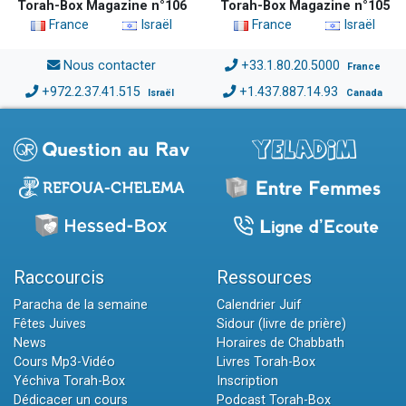
Torah-Box Magazine n°106
Torah-Box Magazine n°105
France
Israël
France
Israël
Nous contacter
+33.1.80.20.5000
France
+972.2.37.41.515
+1.437.887.14.93
Israël
Canada
Raccourcis
Ressources
Paracha de la semaine
Calendrier Juif
Fêtes Juives
Sidour (livre de prière)
News
Horaires de Chabbath
Cours Mp3-Vidéo
Livres Torah-Box
Yéchiva Torah-Box
Inscription
Dédicacer un cours
Podcast Torah-Box