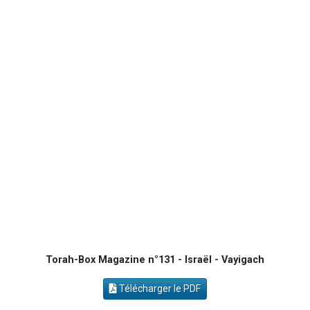
3 personnes viennent de nous rejoindre sur WhatsApp
11 personnes viennent de demander une bénédiction
Eliran vient de donner son Maasser
2 personnes viennent de nous rejoindre sur WhatsApp
5 personnes viennent de faire un don pour Reloger Rivka, 6 enfants, victime de violences...
Torah-Box Magazine n°131 - Israël - Vayigach
Télécharger le PDF