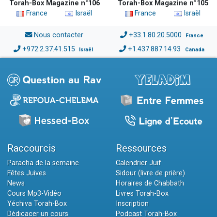
Torah-Box Magazine n°106
Torah-Box Magazine n°105
France
Israël
France
Israël
Nous contacter
+33.1.80.20.5000
France
+972.2.37.41.515
+1.437.887.14.93
Israël
Canada
Raccourcis
Ressources
Paracha de la semaine
Calendrier Juif
Fêtes Juives
Sidour (livre de prière)
News
Horaires de Chabbath
Cours Mp3-Vidéo
Livres Torah-Box
Yéchiva Torah-Box
Inscription
Dédicacer un cours
Podcast Torah-Box