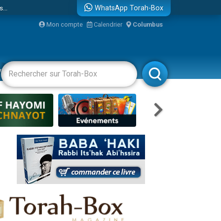
...
WhatsApp Torah-Box
Mon compte
Calendrier
Columbus
vertissements
Livres
Rabbanim
bre