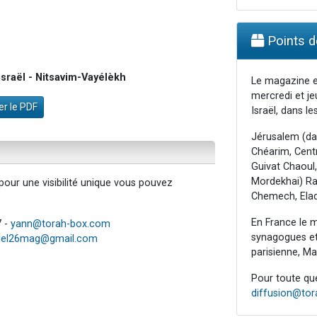
Points de
sraël - Nitsavim-Vayélèkh
Le magazine e
mercredi et je
r le PDF
Israël, dans les
Jérusalem (da
Chéarim, Centr
Guivat Chaoul,
Mordekhai) Raa
our une visibilité unique vous pouvez
Chemech, Elad
En France le m
7 -
yann@torah-box.com
synagogues et 
iel26mag@gmail.com
parisienne, Mar
Pour toute ques
diffusion@to