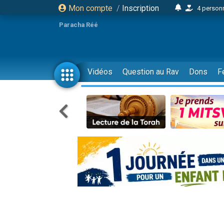
Mon compte
/
Inscription
4 personn
2 personn
Paracha Réé
17 personnes
4 personnes 
Il reste 
Vidéos
Question au Rav
Dons
F
23 person
Eva vient de
4 personnes 
3 personnes 
3 personn
Odaya vient 
13 personnes
2 personnes 
30 perso
Il reste 