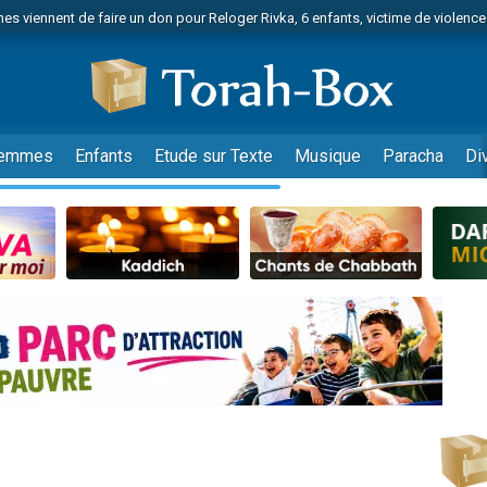
es viennent de faire un don pour Reloger Rivka, 6 enfants, victime de violences
es viennent de faire un don pour 1 Journée de Vacances Pour les Enfants
 viennent de demander une bénédiction
viennent de nous rejoindre sur WhatsApp
49 places pour étudier en groupe sur Zoom
emmes
Enfants
Etude sur Texte
Musique
Paracha
Di
nes viennent de faire un don pour Diane, 80 ans, dans un appartement insalu
 donner son Maasser
viennent de nous rejoindre sur WhatsApp
viennent de nous rejoindre sur WhatsApp
es viennent de faire un don pour 5 jours de vacances aux Orphelins
de donner son Maasser
 viennent de demander une bénédiction
viennent de nous rejoindre sur WhatsApp
nnes viennent de faire un don pour Sauvez la jambe de Yohan
49 places pour étudier en groupe sur Zoom