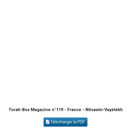
12 nouvelles musiques dans Torah-Box Music
3 personnes viennent de nous rejoindre sur WhatsApp
2 personnes viennent de nous rejoindre sur WhatsApp
2 personnes viennent de nous rejoindre sur WhatsApp
6 personnes viennent de nous rejoindre sur WhatsApp
Torah-Box Magazine n°119 - France - Nitsavim-Vayélèkh
Télécharger le PDF