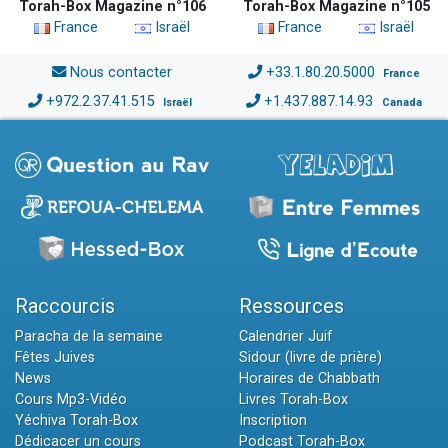
Torah-Box Magazine n°106
Torah-Box Magazine n°105
France
Israël
France
Israël
Nous contacter
+33.1.80.20.5000
France
+972.2.37.41.515
+1.437.887.14.93
Israël
Canada
Raccourcis
Ressources
Paracha de la semaine
Calendrier Juif
Fêtes Juives
Sidour (livre de prière)
News
Horaires de Chabbath
Cours Mp3-Vidéo
Livres Torah-Box
Yéchiva Torah-Box
Inscription
Dédicacer un cours
Podcast Torah-Box