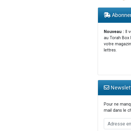
viennent de nous rejoindre sur WhatsApp
49 places pour étudier en groupe sur Zoom
Abonnem
 donner son Maasser
donner son Maasser
Nouveau :
Il 
au Torah Box 
viennent de nous rejoindre sur WhatsApp
votre magazin
lettres.
Newslett
Pour ne manqu
mail dans le 