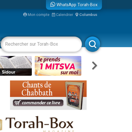
WhatsApp Torah-Box
Mon compte
Calendrier
Columbus
vertissements
Livres
Rabbanim
re
...