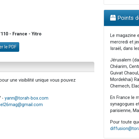
Points de
10 - France - Yitro
Le magazine e
mercredi et je
r le PDF
Israël, dans les
Jérusalem (da
Chéarim, Centr
Guivat Chaoul,
Mordekhai) Raa
our une visibilité unique vous pouvez
Chemech, Elad
En France le m
7 -
yann@torah-box.com
synagogues et 
iel26mag@gmail.com
parisienne, Mar
Pour toute ques
diffusion@to