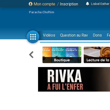
Mon compte
/
Inscription
Lisbel Esthe
3 person
Paracha Choftim
2 personn
3 personnes 
11 personnes
Vidéos
Question au Rav
Dons
F
3 personn
Il reste 
2 personnes 
29 personnes
Il reste 
2 personnes 
6 personnes 
4 personn
2 personn
17 personnes