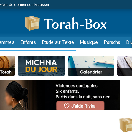
r vient de donner son Maasser
nes viennent de faire un don pour Événements Torah-Box
es viennent de faire un don pour Tsédaka : pauvres d'Israel
viennent de nous rejoindre sur WhatsApp
 viennent de demander une bénédiction
emmes
Enfants
Etude sur Texte
Musique
Paracha
Di
es viennent de faire un don pour Diane, 80 ans, dans un appartement insalub
49 places pour étudier en groupe sur Zoom
viennent de nous rejoindre sur WhatsApp
 viennent de demander une bénédiction
49 places pour étudier en groupe sur Zoom
viennent de nous rejoindre sur WhatsApp
viennent de nous rejoindre sur WhatsApp
es viennent de faire un don pour Reloger Rivka, 6 enfants, victime de violences
es viennent de faire un don pour 1 Journée de Vacances Pour les Enfants
 viennent de demander une bénédiction