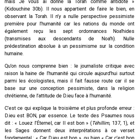
mais Je vous ai donné la Torah comme antidote »
(Kidouchine 30b). Il nous appartient de faire le bien, en
observant la Torah. Il n’y a nulle perspective pessimiste
première pour l’humanité car les nations du monde ont
également reçu les sept ordonnances Noa'hides
(transmises aux descendants de Noa'h). Nulle
prédestination absolue à un pessimisme sur la condition
humaine.
Qu’on nous comprenne bien : le journaliste critique avec
raison la haine de l’humanité qui circule aujourd’hui surtout
parmi les écologistes, mais il fait fausse route car il se
base sur une conception pessimiste, dans la religion
chrétienne, de l’attitude de D.ieu face à l’humanité.
C’est ce qui explique la troisième et plus profonde erreur :
D.ieu est BON, par essence. Le texte des Psaumes nous
dit : « Louez l’Éternel, car Il est bon » (
Téhillim
, 137, 1), et
les Sages donnent deux interprétations à ce verset
fondamental : « Car D.ieu est bon », ou bien « Car c’est bon