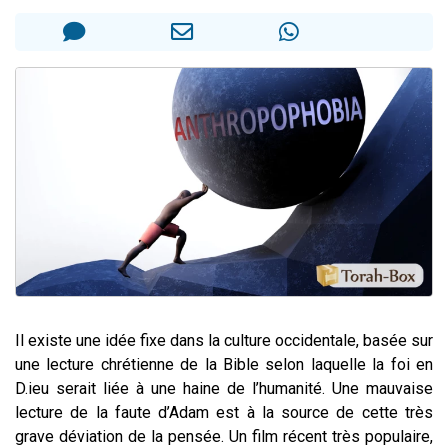
11 personnes viennent de demander une bénédiction
Il reste 49 places pour étudier en groupe sur Zoom
3 personnes viennent de faire un don pour Diane, 80 ans, dans un appartement insalubre
2 personnes viennent de nous rejoindre sur WhatsApp
53 personnes viennent de demander une bénédiction
Il existe une idée fixe dans la culture occidentale, basée sur
une lecture chrétienne de la Bible selon laquelle la foi en
D.ieu serait liée à une haine de l’humanité. Une mauvaise
lecture de la faute d’Adam est à la source de cette très
grave déviation de la pensée. Un film récent très populaire,