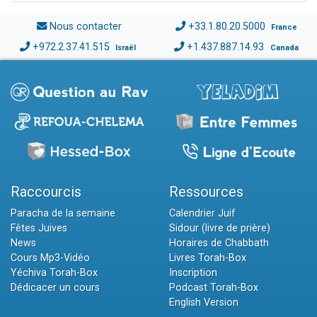
Nous contacter
+33.1.80.20.5000
France
+972.2.37.41.515
+1.437.887.14.93
Israël
Canada
Raccourcis
Ressources
Paracha de la semaine
Calendrier Juif
Fêtes Juives
Sidour (livre de prière)
News
Horaires de Chabbath
Cours Mp3-Vidéo
Livres Torah-Box
Yéchiva Torah-Box
Inscription
Dédicacer un cours
Podcast Torah-Box
English Version