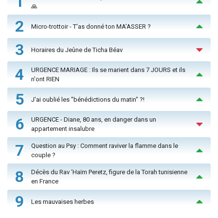
1
🙏
2
Micro-trottoir - T'as donné ton MA’ASSER ?
3
Horaires du Jeûne de Ticha Béav
4
URGENCE MARIAGE : Ils se marient dans 7 JOURS et ils
n'ont RIEN
5
J'ai oublié les "bénédictions du matin" ?!
6
URGENCE - Diane, 80 ans, en danger dans un
appartement insalubre
7
Question au Psy : Comment raviver la flamme dans le
couple ?
8
Décès du Rav ‘Haïm Peretz, figure de la Torah tunisienne
en France
9
Les mauvaises herbes