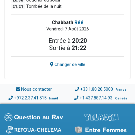
20:38
Coucher du soleil
21:21
Tombée de la nuit
Chabbath
Réé
Vendredi 7 Août 2026
Entrée à
20:20
Sortie à
21:22
Changer de ville
Nous contacter
+33.1.80.20.5000
France
+972.2.37.41.515
+1.437.887.14.93
Israël
Canada