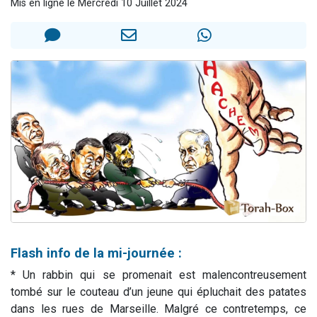
Mis en ligne le Mercredi 10 Juillet 2024
3 personnes viennent de nous rejoindre sur WhatsApp
2 nouvelles musiques dans Torah-Box Music
8 personnes viennent de faire un don pour Tsédaka : pauvres d'Israel
Nouvelle émission radio : Visions de grandeur n°104 : Le Chabbath et le Birkat Hamazone à travers le temps
4 personnes viennent de nous rejoindre sur WhatsApp
Flash info de la mi-journée :
* Un rabbin qui se promenait est malencontreusement
tombé sur le couteau d’un jeune qui épluchait des patates
dans les rues de Marseille. Malgré ce contretemps, ce