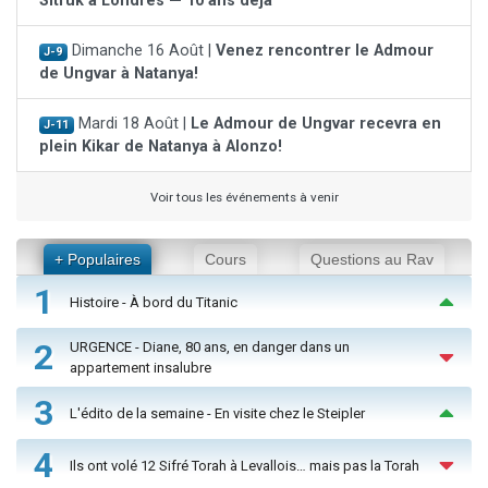
Sitruk à Londres — 10 ans déjà
Dimanche 16 Août |
Venez rencontrer le Admour
J-9
de Ungvar à Natanya!
Mardi 18 Août |
Le Admour de Ungvar recevra en
J-11
plein Kikar de Natanya à Alonzo!
Voir tous les événements à venir
+ Populaires
Cours
Questions au Rav
1
Histoire - À bord du Titanic
2
URGENCE - Diane, 80 ans, en danger dans un
appartement insalubre
3
L'édito de la semaine - En visite chez le Steipler
4
Ils ont volé 12 Sifré Torah à Levallois… mais pas la Torah