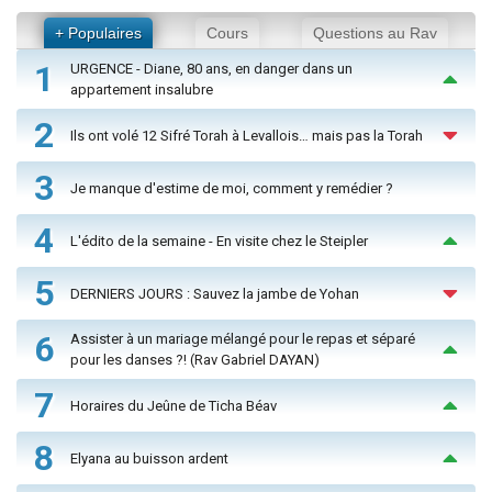
+ Populaires
Cours
Questions au Rav
1
URGENCE - Diane, 80 ans, en danger dans un
appartement insalubre
2
Ils ont volé 12 Sifré Torah à Levallois… mais pas la Torah
3
Je manque d'estime de moi, comment y remédier ?
4
L'édito de la semaine - En visite chez le Steipler
5
DERNIERS JOURS : Sauvez la jambe de Yohan
6
Assister à un mariage mélangé pour le repas et séparé
pour les danses ?! (Rav Gabriel DAYAN)
7
Horaires du Jeûne de Ticha Béav
8
Elyana au buisson ardent