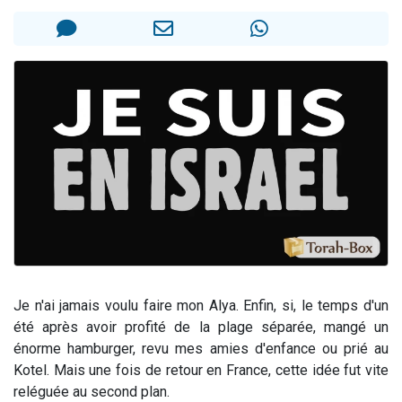
6 personnes viennent de faire un don pour 5 enfants déjà orphelins risquent de perdre leur maman
2 personnes viennent de faire un don pour Reloger Rivka, 6 enfants, victime de violences...
10 personnes viennent de demander une bénédiction
Il reste 49 places pour étudier en groupe sur Zoom
3 personnes viennent de faire un don pour Diane, 80 ans, dans un appartement insalubre
Je n'ai jamais voulu faire mon Alya. Enfin, si, le temps d'un
été après avoir profité de la plage séparée, mangé un
énorme hamburger, revu mes amies d'enfance ou prié au
Kotel.
Mais une fois de retour en France, cette idée fut vite
reléguée au second plan.