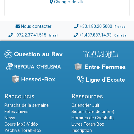
Changer de ville
Nous contacter
+33.1.80.20.5000
France
+972.2.37.41.515
+1.437.887.14.93
Israël
Canada
Raccourcis
Ressources
Paracha de la semaine
Calendrier Juif
Fêtes Juives
Sidour (livre de prière)
News
Horaires de Chabbath
Cours Mp3-Vidéo
Livres Torah-Box
Yéchiva Torah-Box
Inscription