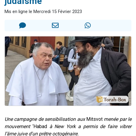
judaïsme
Il reste 49 places pour étudier en groupe sur Zoom
Mis en ligne le Mercredi 15 Février 2023
Eva vient de donner son Maasser
4 personnes viennent de nous rejoindre sur WhatsApp
3 personnes viennent de nous rejoindre sur WhatsApp
3 personnes viennent de faire un don pour Événements Torah-Box
Une campagne de sensibilisation aux
Mitsvot
menée par le
mouvement
‘Habad
à New York a permis de faire vibrer
l’âme juive d’un prêtre octogénaire.