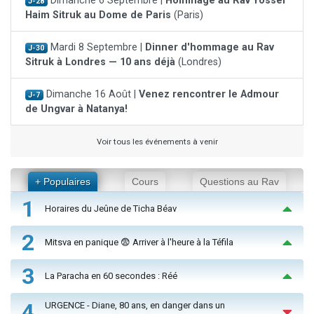
Dimanche 6 Septembre |
Hommage au Rav Yossef
J-28
Haim Sitruk au Dome de Paris
(Paris)
Mardi 8 Septembre |
Dinner d'hommage au Rav
J-30
Sitruk à Londres — 10 ans déjà
(Londres)
Dimanche 16 Août |
Venez rencontrer le Admour
J-7
de Ungvar à Natanya!
Voir tous les événements à venir
+ Populaires
Cours
Questions au Rav
1
Horaires du Jeûne de Ticha Béav
2
Mitsva en panique 😨 Arriver à l'heure à la Téfila
3
La Paracha en 60 secondes : Réé
4
URGENCE - Diane, 80 ans, en danger dans un