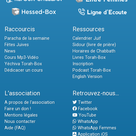
Raccourcis
Ressources
Paracha de la semaine
Calendrier Juif
Fêtes Juives
Sidour (livre de prière)
News
Horaires de Chabbath
Cours Mp3-Vidéo
Livres Torah-Box
Yéchiva Torah-Box
Inscription
Dédicacer un cours
Podcast Torah-Box
English Version
L'association
Retrouvez-nous...
A propos de l'association
Twitter
Faire un don !
Facebook
Mentions légales
YouTube
Nous contacter
WhatsApp
Aide (FAQ)
WhatsApp Femmes
Application iOS