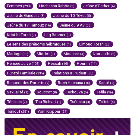
Femmes
Hochaana Rabba
Jeûne d'Esther
(290)
(2)
(4)
Jeûne de Guedalia
Jeûne du 10 Tévet
(3)
(5)
Jeûne du 17 Tamouz
Jeûne du 9 Av
(16)
(33)
Kriat haTorah
Lag Baomer
(3)
(1)
Le sens des prénoms hébraïques
Limoud Torah
(1)
(23)
Mariage
Middot
Moussar
Non-Juifs
(65)
(3)
(4)
(2)
Pensée Juive
Pessah
Pourim
(106)
(16)
(11)
Pureté Familiale
Relations & Pudeur
(335)
(85)
Respect des Parents
Roch Hachana
Santé
(7)
(10)
(1)
Sexualité
Souccot
Techouva
Téfila
(1)
(8)
(5)
(96)
Téfilines
Tou Bichvat
Tsédaka
Tsitsit
(2)
(1)
(4)
(4)
Tsniout
Yom Kippour
(251)
(27)