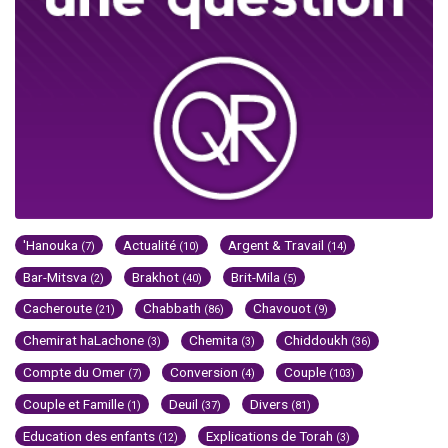
'Hanouka
Actualité
Argent & Travail
(7)
(10)
(14)
Bar-Mitsva
Brakhot
Brit-Mila
(2)
(40)
(5)
Cacheroute
Chabbath
Chavouot
(21)
(86)
(9)
Chemirat haLachone
Chemita
Chiddoukh
(3)
(3)
(36)
Compte du Omer
Conversion
Couple
(7)
(4)
(103)
Couple et Famille
Deuil
Divers
(1)
(37)
(81)
Education des enfants
Explications de Torah
(12)
(3)