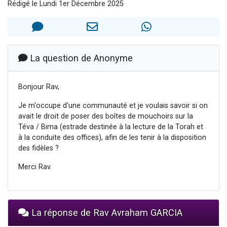
Rédigé le Lundi 1er Décembre 2025
Il reste 49 places pour étudier en groupe sur Zoom
12 nouvelles musiques dans Torah-Box Music
3 personnes viennent de nous rejoindre sur WhatsApp
2 personnes viennent de nous rejoindre sur WhatsApp
La question de Anonyme
2 personnes viennent de nous rejoindre sur WhatsApp
Bonjour Rav,
Je m'occupe d'une communauté et je voulais savoir si on
avait le droit de poser des boîtes de mouchoirs sur la
Téva / Bima (estrade destinée à la lecture de la Torah et
à la conduite des offices), afin de les tenir à la disposition
des fidèles ?
Merci Rav.
La réponse de Rav Avraham GARCIA