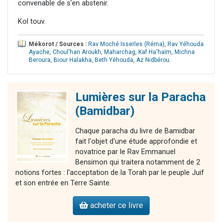
convenable de s'en abstenir.
Kol touv.
Mékorot / Sources :
Rav Moché Isserles (Réma)
,
Rav Yéhouda
Ayache
,
Choul'han Aroukh
,
Maharchag
,
Kaf Ha'haïm
,
Michna
Beroura
,
Biour Halakha
,
Beth Yéhouda
,
Az Nidbérou
.
Lumières sur la Paracha
(Bamidbar)
Chaque paracha du livre de Bamidbar
fait l'objet d'une étude approfondie et
novatrice par le Rav Emmanuel
Bensimon qui traitera notamment de 2
notions fortes : l'acceptation de la Torah par le peuple Juif
et son entrée en Terre Sainte.
acheter ce livre