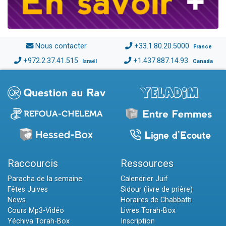
Nous contacter
+33.1.80.20.5000
France
+972.2.37.41.515
+1.437.887.14.93
Israël
Canada
Raccourcis
Ressources
Paracha de la semaine
Calendrier Juif
Fêtes Juives
Sidour (livre de prière)
News
Horaires de Chabbath
Cours Mp3-Vidéo
Livres Torah-Box
Yéchiva Torah-Box
Inscription