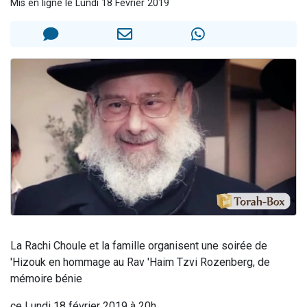
Mis en ligne le Lundi 18 Février 2019
Il reste 49 places pour étudier en groupe sur Zoom
12 nouvelles musiques dans Torah-Box Music
3 personnes viennent de nous rejoindre sur WhatsApp
2 personnes viennent de nous rejoindre sur WhatsApp
2 personnes viennent de nous rejoindre sur WhatsApp
La Rachi Choule et la famille organisent une soirée de
'Hizouk
en hommage au Rav 'Haim Tzvi Rozenberg, de
mémoire bénie
ce L
undi 18 février 2019 à 20h