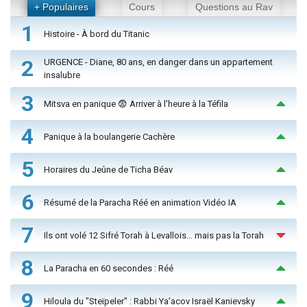
+ Populaires
Cours
Questions au Rav
1
Histoire - À bord du Titanic
2
URGENCE - Diane, 80 ans, en danger dans un appartement
insalubre
3
Mitsva en panique 😨 Arriver à l'heure à la Téfila
4
Panique à la boulangerie Cachère
5
Horaires du Jeûne de Ticha Béav
6
Résumé de la Paracha Réé en animation Vidéo IA
7
Ils ont volé 12 Sifré Torah à Levallois… mais pas la Torah
8
La Paracha en 60 secondes : Réé
9
Hiloula du "Steïpeler" : Rabbi Ya’acov Israël Kanievsky