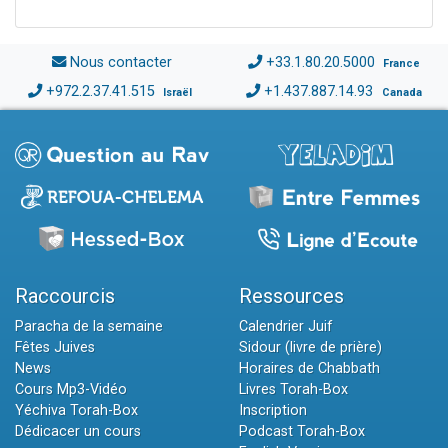
Nous contacter
+33.1.80.20.5000
France
+972.2.37.41.515
+1.437.887.14.93
Israël
Canada
Raccourcis
Ressources
Paracha de la semaine
Calendrier Juif
Fêtes Juives
Sidour (livre de prière)
News
Horaires de Chabbath
Cours Mp3-Vidéo
Livres Torah-Box
Yéchiva Torah-Box
Inscription
Dédicacer un cours
Podcast Torah-Box