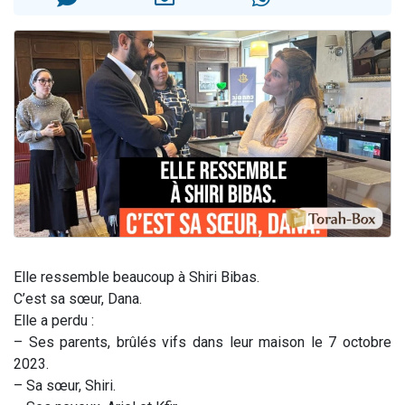
13 personnes viennent de demander une bénédiction
30 personnes viennent de faire un don pour Sauvez la jambe de Yohan
Il reste 49 places pour étudier en groupe sur Zoom
12 nouvelles musiques dans Torah-Box Music
29 personnes viennent de demander une bénédiction
Elle ressemble beaucoup à Shiri Bibas.
C’est sa sœur, Dana.
Elle a perdu :
– Ses parents, brûlés vifs dans leur maison le 7 octobre
2023.
– Sa sœur, Shiri.