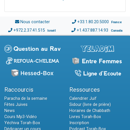
Nous contacter
+33.1.80.20.5000
France
+972.2.37.41.515
+1.437.887.14.93
Israël
Canada
Raccourcis
Ressources
Paracha de la semaine
Calendrier Juif
Fêtes Juives
Sidour (livre de prière)
News
Horaires de Chabbath
Cours Mp3-Vidéo
Livres Torah-Box
Yéchiva Torah-Box
Inscription
Dédicacer un cours
Podcast Torah-Box