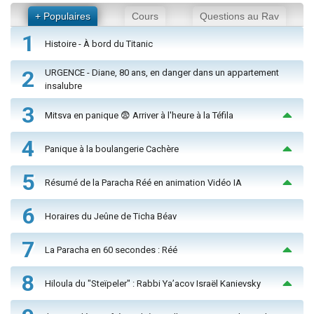
+ Populaires
Cours
Questions au Rav
1
Histoire - À bord du Titanic
2
URGENCE - Diane, 80 ans, en danger dans un appartement
insalubre
3
Mitsva en panique 😨 Arriver à l'heure à la Téfila
4
Panique à la boulangerie Cachère
5
Résumé de la Paracha Réé en animation Vidéo IA
6
Horaires du Jeûne de Ticha Béav
7
La Paracha en 60 secondes : Réé
8
Hiloula du "Steïpeler" : Rabbi Ya’acov Israël Kanievsky