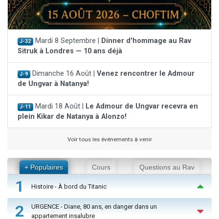
Mardi 8 Septembre |
Dinner d'hommage au Rav
J-32
Sitruk à Londres — 10 ans déjà
Dimanche 16 Août |
Venez rencontrer le Admour
J-9
de Ungvar à Natanya!
Mardi 18 Août |
Le Admour de Ungvar recevra en
J-11
plein Kikar de Natanya à Alonzo!
Voir tous les événements à venir
+ Populaires
Cours
Questions au Rav
1
Histoire - À bord du Titanic
2
URGENCE - Diane, 80 ans, en danger dans un
appartement insalubre