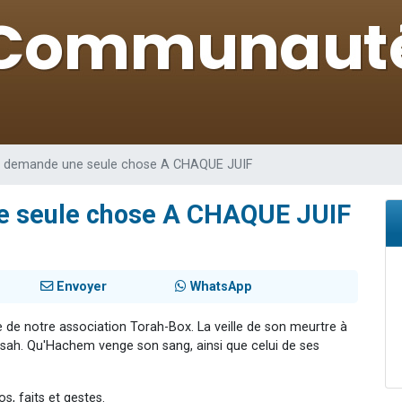
viennent de nous rejoindre sur WhatsApp
les musiques dans Torah-Box Music
es viennent de faire un don pour Tsédaka : pauvres d'Israel
sion radio : Visions de grandeur n°104 : Le Chabbath et le Birkat Hamazone à 
viennent de nous rejoindre sur WhatsApp
r demande une seule chose A CHAQUE JUIF
e seule chose A CHAQUE JUIF
Envoyer
WhatsApp
e de notre association Torah-Box. La veille de son meurtre à
ssah. Qu'Hachem venge son sang, ainsi que celui de ses
os, faits et gestes.