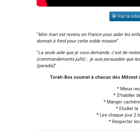
Voir la vidé
''
Mon mari est revenu en France pour aider les enfants
donnait à fond pour cette noble mission
''.
''
La seule aide que je vous demande, c'est de reste
(commandements juifs) ; je suis persuadée que l
(paradis)
".
Torah-Box soumet à chacun des Mitsvot à
* Mieux res
* S'habiller d
* Manger cachère d
* Etudier la
* Lire chaque jour 2 lo
* Respecter les 