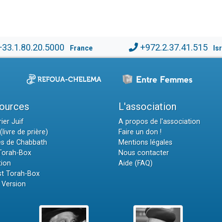
+33.1.80.20.5000
+972.2.37.41.515
France
Is
ources
L'association
ier Juif
A propos de l'association
(livre de prière)
Faire un don !
es de Chabbath
Mentions légales
 Torah-Box
Nous contacter
tion
Aide (FAQ)
t Torah-Box
 Version