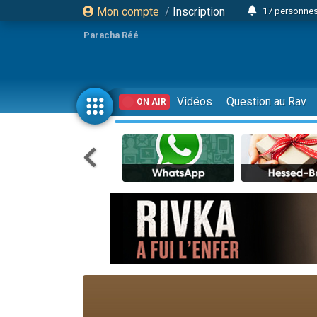
Mon compte
/
Inscription
17 personnes
Il reste 
Paracha Réé
23 person
Eva vient de
4 personnes 
Vidéos
Question au Rav
ON AIR
3 personnes 
Odaya vient 
3 personn
2 personnes 
13 personnes
Il reste 
30 perso
12 nouve
3 personnes 
2 personnes 