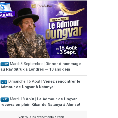
Mardi 8 Septembre |
Dinner d'hommage
J-32
au Rav Sitruk à Londres — 10 ans déjà
Dimanche 16 Août |
Venez rencontrer le
J-9
Admour de Ungvar à Natanya!
Mardi 18 Août |
Le Admour de Ungvar
J-11
recevra en plein Kikar de Natanya à Alonzo!
Voir tous les événements à venir