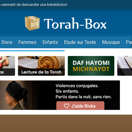
 viennent de demander une bénédiction
49 places pour étudier en groupe sur Zoom
nes viennent de faire un don pour Diane, 80 ans, dans un appartement insalu
 donner son Maasser
viennent de nous rejoindre sur WhatsApp
Dons
Femmes
Enfants
Etude sur Texte
Musique
Pa
viennent de nous rejoindre sur WhatsApp
de donner son Maasser
es viennent de faire un don pour 5 jours de vacances aux Orphelins
viennent de nous rejoindre sur WhatsApp
 viennent de demander une bénédiction
49 places pour étudier en groupe sur Zoom
nnes viennent de faire un don pour Sauvez la jambe de Yohan
lles musiques dans Torah-Box Music
viennent de nous rejoindre sur WhatsApp
viennent de nous rejoindre sur WhatsApp