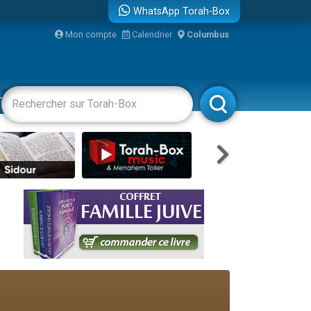
WhatsApp Torah-Box
Mon compte
Calendrier
Columbus
bre
racha
Divertissements
Livres
Rabbanim