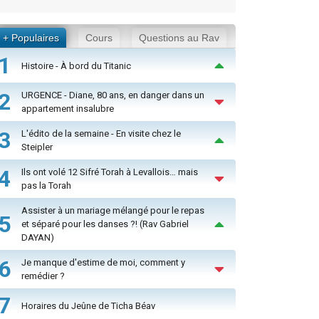
+ Populaires
Cours
Questions au Rav
1
Histoire - À bord du Titanic
2
URGENCE - Diane, 80 ans, en danger dans un
appartement insalubre
3
L'édito de la semaine - En visite chez le
Steipler
4
Ils ont volé 12 Sifré Torah à Levallois… mais
pas la Torah
Assister à un mariage mélangé pour le repas
5
et séparé pour les danses ?! (Rav Gabriel
DAYAN)
6
Je manque d'estime de moi, comment y
remédier ?
7
Horaires du Jeûne de Ticha Béav