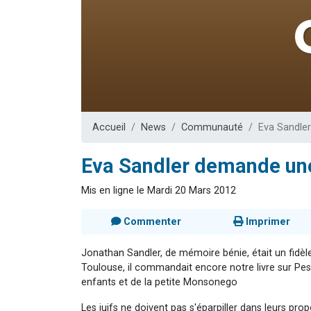
3 personnes 
2 nouvel
8 personn
Nouvelle émis
4 personnes 
Accueil
News
Communauté
Eva Sandle
Eva Sandler demande un
Mis en ligne le Mardi 20 Mars 2012
Commenter
Imprimer
Jonathan Sandler, de mémoire bénie, était un fidèl
Toulouse, il commandait encore notre livre sur Pe
enfants et de la petite Monsonego
Les juifs ne doivent pas s'éparpiller dans leurs prop