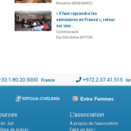
Binyamin BENHAMOU
« Il faut reprendre les
séminaires en France », retour
sur une...
Communauté
Rav Mordehai BITTON
+33.1.80.20.5000
+972.2.37.41.515
France
Is
ources
L'association
ier Juif
A propos de l'association
(livre de prière)
Faire un don !