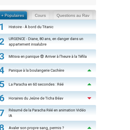
+ Populaires
Cours
Questions au Rav
1
Histoire - À bord du Titanic
2
URGENCE - Diane, 80 ans, en danger dans un
appartement insalubre
3
Mitsva en panique 😨 Arriver à l'heure à la Téfila
4
Panique à la boulangerie Cachère
5
La Paracha en 60 secondes : Réé
6
Horaires du Jeûne de Ticha Béav
7
Résumé de la Paracha Réé en animation Vidéo
IA
8
Avaler son propre sang, permis ?