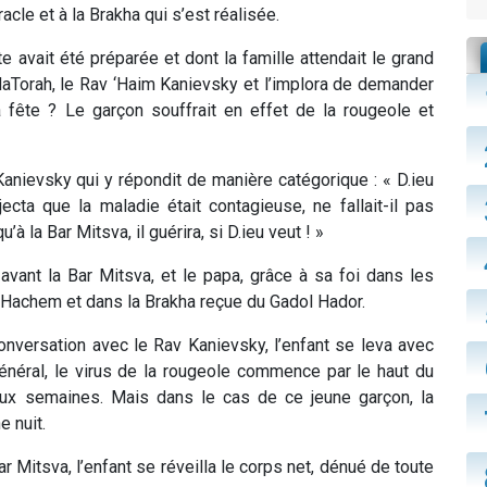
acle et à la Brakha qui s’est réalisée.
e avait été préparée et dont la famille attendait le grand
aTorah, le Rav ‘Haim Kanievsky et l’implora de demander
a fête ? Le garçon souffrait en effet de la rougeole et
Kanievsky qui y répondit de manière catégorique : « D.ieu
jecta que la maladie était contagieuse, ne fallait-il pas
’à la Bar Mitsva, il guérira, si D.ieu veut ! »
avant la Bar Mitsva, et le papa, grâce à sa foi dans les
 en Hachem et dans la Brakha reçue du Gadol Hador.
 conversation avec le Rav Kanievsky, l’enfant se leva avec
énéral, le virus de la rougeole commence par le haut du
ux semaines. Mais dans le cas de ce jeune garçon, la
e nuit.
Bar Mitsva, l’enfant se réveilla le corps net, dénué de toute