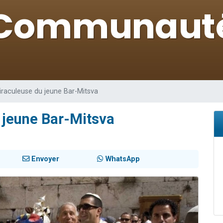
 viennent de demander une bénédiction
nnes viennent de faire un don pour Sauvez la jambe de Yohan
49 places pour étudier en groupe sur Zoom
lles musiques dans Torah-Box Music
 viennent de demander une bénédiction
raculeuse du jeune Bar-Mitsva
 jeune Bar-Mitsva
Envoyer
WhatsApp