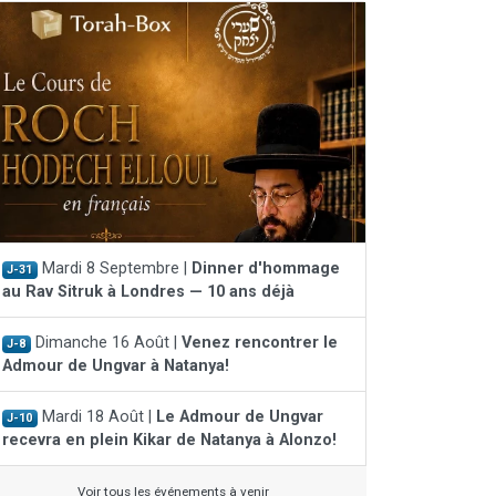
Mardi 8 Septembre |
Dinner d'hommage
J-31
au Rav Sitruk à Londres — 10 ans déjà
Dimanche 16 Août |
Venez rencontrer le
J-8
Admour de Ungvar à Natanya!
Mardi 18 Août |
Le Admour de Ungvar
J-10
recevra en plein Kikar de Natanya à Alonzo!
Voir tous les événements à venir