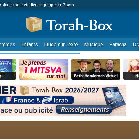
49 places pour étudier en groupe sur Zoom
nes viennent de faire un don pour Diane, 80 ans, dans un appartement insalu
viennent de nous rejoindre sur WhatsApp
viennent de nous rejoindre sur WhatsApp
es viennent de faire un don pour Reloger Rivka, 6 enfants, victime de violences
emmes
Enfants
Etude sur Texte
Musique
Paracha
Di
es viennent de faire un don pour 1 Journée de Vacances Pour les Enfants
 viennent de demander une bénédiction
viennent de nous rejoindre sur WhatsApp
49 places pour étudier en groupe sur Zoom
 donner son Maasser
viennent de nous rejoindre sur WhatsApp
viennent de nous rejoindre sur WhatsApp
de donner son Maasser
es viennent de faire un don pour 5 jours de vacances aux Orphelins
viennent de nous rejoindre sur WhatsApp