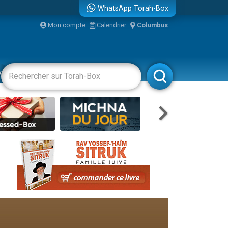
WhatsApp Torah-Box
bre
Mon compte
Calendrier
Columbus
...
vertissements
Livres
Rabbanim