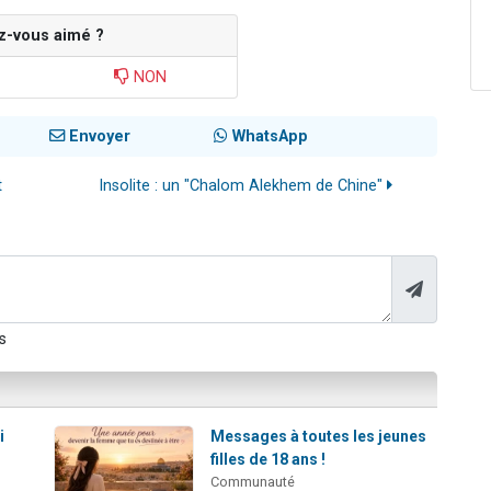
z-vous aimé ?
NON
Envoyer
WhatsApp
t
Insolite : un "Chalom Alekhem de Chine"
s
i
Messages à toutes les jeunes
filles de 18 ans !
Communauté