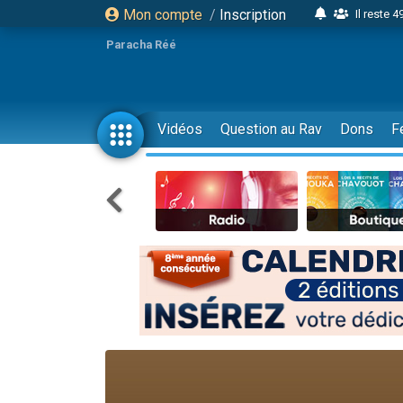
Mon compte
/
Inscription
Il reste 
16 person
Paracha Réé
2 personnes 
6 personnes 
4 personn
Vidéos
Question au Rav
Dons
F
2 personn
17 personnes
4 personnes 
Il reste 
Eva vient de
4 personnes 
3 personnes 
Odaya vient 
3 personn
2 personnes 