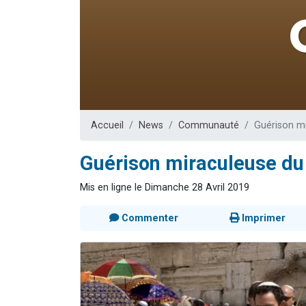
13 personnes
30 perso
Il reste 
12 nouve
29 personnes
Accueil
News
Communauté
Guérison mi
Guérison miraculeuse du
Mis en ligne le Dimanche 28 Avril 2019
Commenter
Imprimer