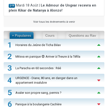
Mardi 18 Août |
Le Admour de Ungvar recevra en
J-9
plein Kikar de Natanya à Alonzo!
Voir tous les événements à venir
+ Populaires
Cours
Questions au Rav
1
Horaires du Jeûne de Ticha Béav
2
Mitsva en panique 😨 Arriver à l'heure à la Téfila
3
La Paracha en 60 secondes : Réé
4
URGENCE - Diane, 80 ans, en danger dans un
appartement insalubre
5
Avaler son propre sang, permis ?
6
Panique à la boulangerie Cachère