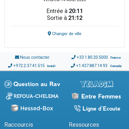
Entrée à
20:11
Sortie à
21:12
Changer de ville
Nous contacter
+33.1.80.20.5000
France
+972.2.37.41.515
+1.437.887.14.93
Israël
Canada
Raccourcis
Ressources