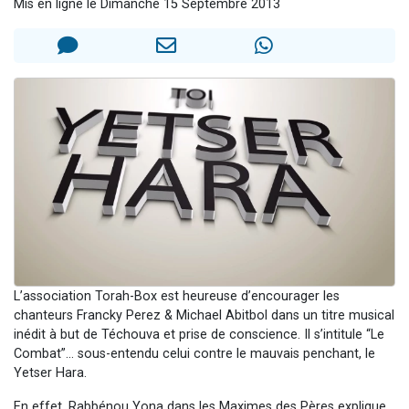
Mis en ligne le Dimanche 15 Septembre 2013
4 personnes viennent de nous rejoindre sur WhatsApp
3 personnes viennent de nous rejoindre sur WhatsApp
3 personnes viennent de faire un don pour 5 jours de vacances aux Orphelins
Odaya vient de donner son Maasser
2 personnes viennent de faire un don pour Tsédaka : pauvres d'Israel
L’association Torah-Box est heureuse d’encourager les
chanteurs Francky Perez & Michael Abitbol dans un titre musical
inédit à but de Téchouva et prise de conscience. Il s’intitule “Le
Combat”... sous-entendu celui contre le mauvais penchant, le
Yetser Hara.
En effet, Rabbénou Yona dans les Maximes des Pères explique