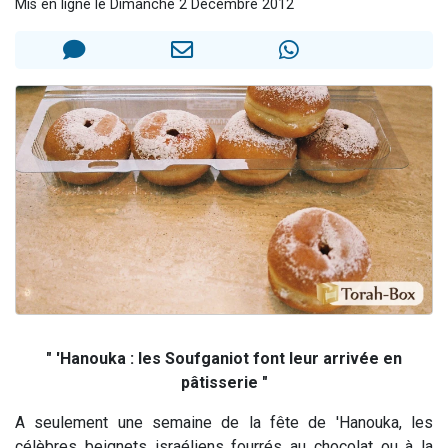
Mis en ligne le Dimanche 2 Décembre 2012
2 personnes viennent de nous rejoindre sur WhatsApp
Eli vient de donner son Maasser
Lisbel Esther vient de donner son Maasser
3 personnes viennent de faire un don pour Événements Torah-Box
2 personnes viennent de nous rejoindre sur WhatsApp
" 'Hanouka : les Soufganiot font leur arrivée en
pâtisserie "
A seulement une semaine de la fête de 'Hanouka, les
célèbres beignets israéliens fourrés au chocolat ou à la