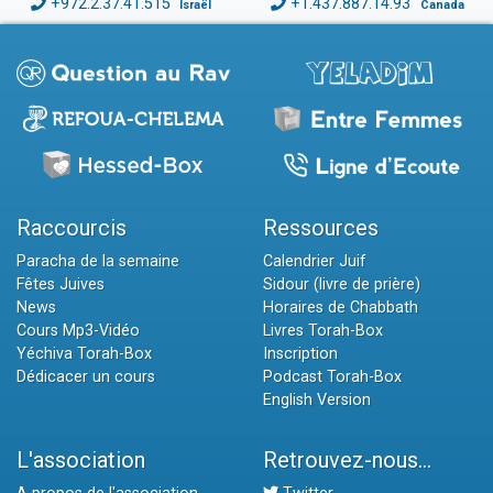
+972.2.37.41.515
+1.437.887.14.93
Israël
Canada
Raccourcis
Ressources
Paracha de la semaine
Calendrier Juif
Fêtes Juives
Sidour (livre de prière)
News
Horaires de Chabbath
Cours Mp3-Vidéo
Livres Torah-Box
Yéchiva Torah-Box
Inscription
Dédicacer un cours
Podcast Torah-Box
English Version
L'association
Retrouvez-nous...