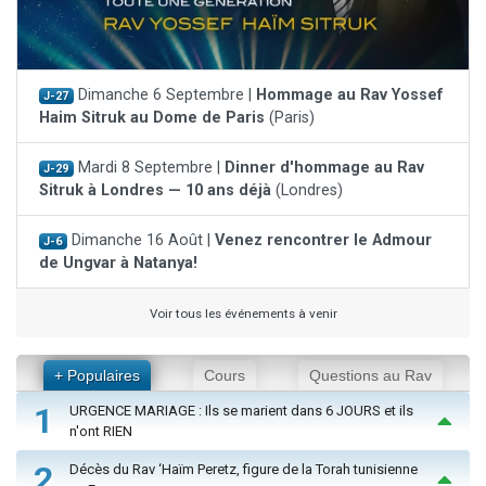
Dimanche 6 Septembre |
Hommage au Rav Yossef
J-27
Haim Sitruk au Dome de Paris
(Paris)
Mardi 8 Septembre |
Dinner d'hommage au Rav
J-29
Sitruk à Londres — 10 ans déjà
(Londres)
Dimanche 16 Août |
Venez rencontrer le Admour
J-6
de Ungvar à Natanya!
Voir tous les événements à venir
+ Populaires
Cours
Questions au Rav
1
URGENCE MARIAGE : Ils se marient dans 6 JOURS et ils
n'ont RIEN
2
Décès du Rav ‘Haïm Peretz, figure de la Torah tunisienne