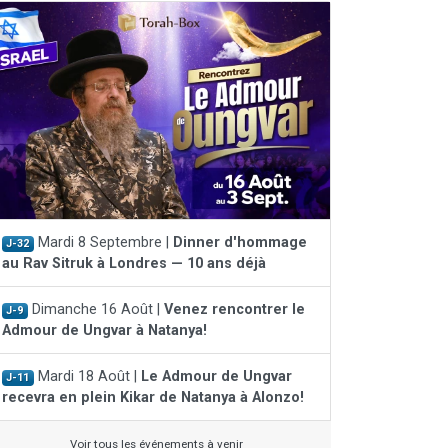
Mardi 8 Septembre |
Dinner d'hommage
J-32
au Rav Sitruk à Londres — 10 ans déjà
Dimanche 16 Août |
Venez rencontrer le
J-9
Admour de Ungvar à Natanya!
Mardi 18 Août |
Le Admour de Ungvar
J-11
recevra en plein Kikar de Natanya à Alonzo!
Voir tous les événements à venir