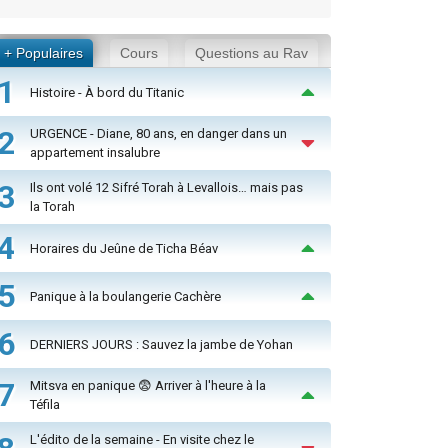
+ Populaires
Cours
Questions au Rav
1
Histoire - À bord du Titanic
2
URGENCE - Diane, 80 ans, en danger dans un
appartement insalubre
3
Ils ont volé 12 Sifré Torah à Levallois… mais pas
la Torah
4
Horaires du Jeûne de Ticha Béav
5
Panique à la boulangerie Cachère
6
DERNIERS JOURS : Sauvez la jambe de Yohan
7
Mitsva en panique 😨 Arriver à l'heure à la
Téfila
L'édito de la semaine - En visite chez le