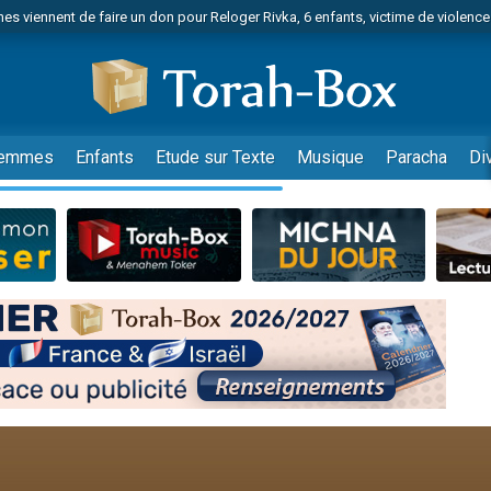
es viennent de faire un don pour Reloger Rivka, 6 enfants, victime de violences
es viennent de faire un don pour 1 Journée de Vacances Pour les Enfants
 viennent de demander une bénédiction
viennent de nous rejoindre sur WhatsApp
49 places pour étudier en groupe sur Zoom
emmes
Enfants
Etude sur Texte
Musique
Paracha
Di
nes viennent de faire un don pour Diane, 80 ans, dans un appartement insalu
 donner son Maasser
viennent de nous rejoindre sur WhatsApp
viennent de nous rejoindre sur WhatsApp
es viennent de faire un don pour 5 jours de vacances aux Orphelins
de donner son Maasser
viennent de nous rejoindre sur WhatsApp
 viennent de demander une bénédiction
lles musiques dans Torah-Box Music
nnes viennent de faire un don pour Sauvez la jambe de Yohan