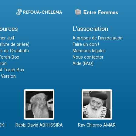
ources
L'association
ier Juif
A propos de l'association
(livre de prière)
Faire un don !
es de Chabbath
Mentions légales
 Torah-Box
Nous contacter
tion
Aide (FAQ)
t Torah-Box
 Version
SKI
Rabbi David ABI'HSSIRA
Rav Chlomo AMAR