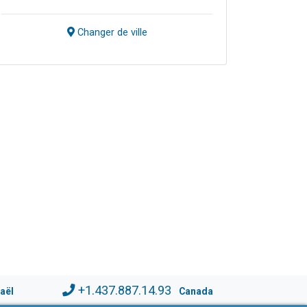
Changer de ville
+1.437.887.14.93
raël
Canada