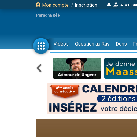
Mon compte
/
Inscription
4 personn
2 personn
Paracha Réé
17 personnes
4 personnes 
Il reste 
Vidéos
Question au Rav
Dons
F
23 person
Eva vient de
4 personnes 
3 personnes 
3 personn
Odaya vient 
2 personnes 
13 personnes
12 nouve
30 perso