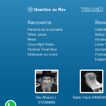
Raccourcis
Ress
Paracha de la semaine
Calendr
Fêtes Juives
Sidour 
News
Horair
Cours Mp3-Vidéo
Livres
Yéchiva Torah-Box
Inscrip
Dédicacer un cours
Podcas
English
Rav Aharon L.
Rabbi 'Haïm KANIEW
STEINMAN