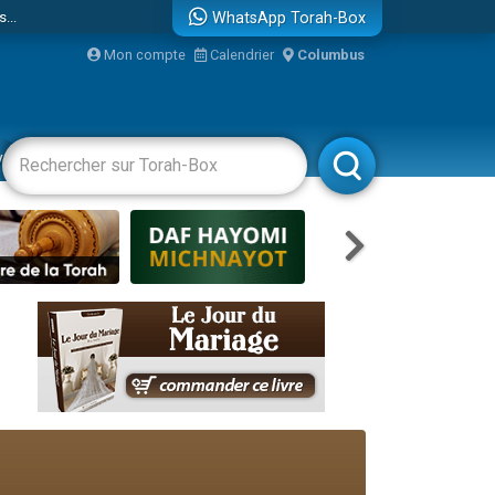
...
WhatsApp Torah-Box
Mon compte
Calendrier
Columbus
vertissements
Livres
Rabbanim
bre