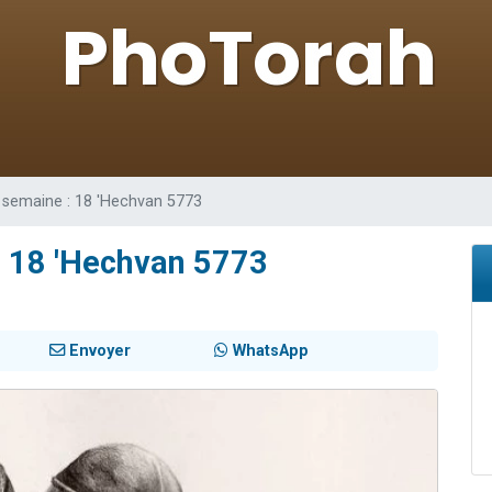
49 places pour étudier en groupe sur Zoom
viennent de nous rejoindre sur WhatsApp
viennent de nous rejoindre sur WhatsApp
les musiques dans Torah-Box Music
viennent de nous rejoindre sur WhatsApp
 semaine : 18 'Hechvan 5773
: 18 'Hechvan 5773
Envoyer
WhatsApp