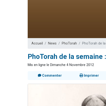
Il reste 
3 personnes 
2 personnes 
2 nouvel
6 personnes 
Accueil
News
PhoTorah
PhoTorah de la
PhoTorah de la semaine 
Mis en ligne le Dimanche 4 Novembre 2012
Commenter
Imprimer