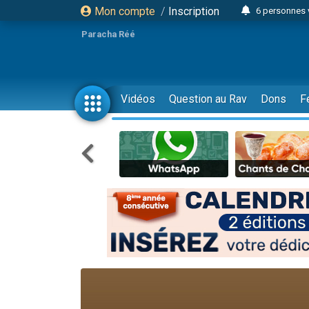
Mon compte
/
Inscription
6 personnes 
4 personn
Paracha Réé
2 personn
17 personnes
4 personnes 
Vidéos
Question au Rav
Dons
F
Il reste 
23 person
Eva vient de
4 personnes 
3 personnes 
3 personn
Odaya vient 
13 personnes
2 personnes 
30 perso