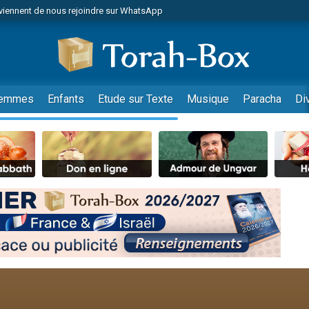
viennent de nous rejoindre sur WhatsApp
es viennent de faire un don pour Reloger Rivka, 6 enfants, victime de violences
es viennent de faire un don pour 1 Journée de Vacances Pour les Enfants
 viennent de demander une bénédiction
viennent de nous rejoindre sur WhatsApp
emmes
Enfants
Etude sur Texte
Musique
Paracha
Di
49 places pour étudier en groupe sur Zoom
nes viennent de faire un don pour Diane, 80 ans, dans un appartement insalu
 donner son Maasser
viennent de nous rejoindre sur WhatsApp
viennent de nous rejoindre sur WhatsApp
es viennent de faire un don pour 5 jours de vacances aux Orphelins
de donner son Maasser
 viennent de demander une bénédiction
viennent de nous rejoindre sur WhatsApp
nnes viennent de faire un don pour Sauvez la jambe de Yohan