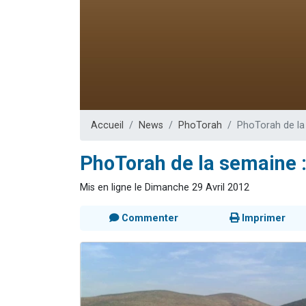
Il reste 
12 nouve
3 personnes 
2 personnes 
2 personnes 
Accueil
News
PhoTorah
PhoTorah de la 
PhoTorah de la semaine :
Mis en ligne le Dimanche 29 Avril 2012
Commenter
Imprimer