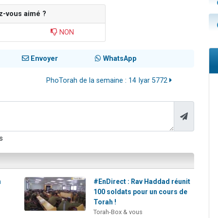
z-vous aimé ?
NON
Envoyer
WhatsApp
PhoTorah de la semaine : 14 Iyar 5772
s
n
#EnDirect : Rav Haddad réunit
n
100 soldats pour un cours de
Torah !
Torah-Box & vous