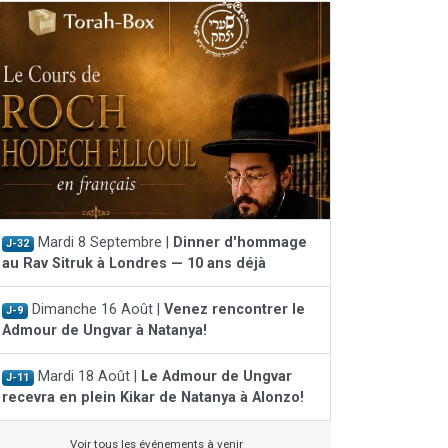
Mardi 8 Septembre |
Dinner d'hommage
J-32
au Rav Sitruk à Londres — 10 ans déjà
Dimanche 16 Août |
Venez rencontrer le
J-9
Admour de Ungvar à Natanya!
Mardi 18 Août |
Le Admour de Ungvar
J-11
recevra en plein Kikar de Natanya à Alonzo!
Voir tous les événements à venir