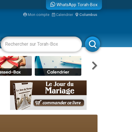
WhatsApp Torah-Box
...
Mon compte
Calendrier
Columbus
vertissements
Livres
Rabbanim
bre