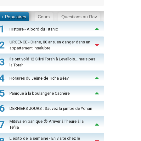
+ Populaires
Cours
Questions au Rav
1
Histoire - À bord du Titanic
2
URGENCE - Diane, 80 ans, en danger dans un
appartement insalubre
3
Ils ont volé 12 Sifré Torah à Levallois… mais pas
la Torah
4
Horaires du Jeûne de Ticha Béav
5
Panique à la boulangerie Cachère
6
DERNIERS JOURS : Sauvez la jambe de Yohan
7
Mitsva en panique 😨 Arriver à l'heure à la
Téfila
L'édito de la semaine - En visite chez le