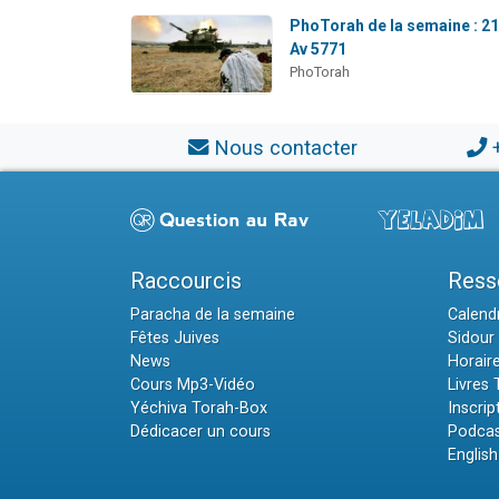
PhoTorah de la semaine : 2
Av 5771
PhoTorah
Nous contacter
Raccourcis
Ress
Paracha de la semaine
Calendr
Fêtes Juives
Sidour 
News
Horair
Cours Mp3-Vidéo
Livres
Yéchiva Torah-Box
Inscrip
Dédicacer un cours
Podcas
English