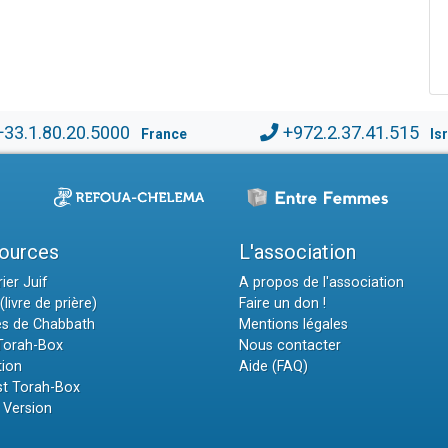
1
+33.1.80.20.5000
+972.2.37.41.515
France
Is
ources
L'association
ier Juif
A propos de l'association
(livre de prière)
Faire un don !
es de Chabbath
Mentions légales
 Torah-Box
Nous contacter
tion
Aide (FAQ)
t Torah-Box
 Version