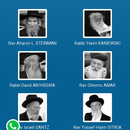
Rav Aharon L. STEINMAN
Rabbi 'Haïm KANIEWSKI
Rabbi David ABI'HSSIRA
Rav Chlomo AMAR
Rav Israël GANTZ
Rav Yossef-Haïm SITRUK