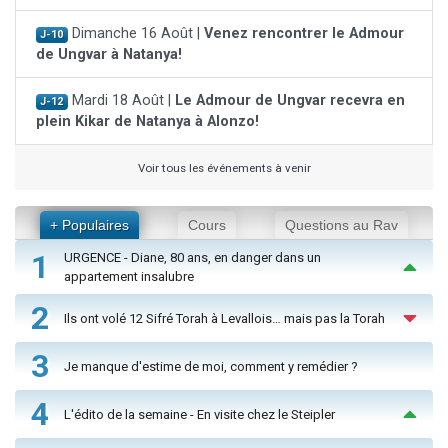
Dimanche 16 Août |
Venez rencontrer le Admour
J-10
de Ungvar à Natanya!
Mardi 18 Août |
Le Admour de Ungvar recevra en
J-12
plein Kikar de Natanya à Alonzo!
Voir tous les événements à venir
+ Populaires
Cours
Questions au Rav
1
URGENCE - Diane, 80 ans, en danger dans un
appartement insalubre
2
Ils ont volé 12 Sifré Torah à Levallois… mais pas la Torah
3
Je manque d'estime de moi, comment y remédier ?
4
L'édito de la semaine - En visite chez le Steipler