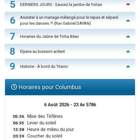
5
DERNIERS JOURS : Sauvez la jambe de Yohan
6
Assister à un mariage mélangé pour le repas et séparé
pour les danses ?! (Rav Gabriel DAYAN)
7
Horaires du Jeûne de Ticha Béav
8
Elyana au buisson ardent
9
Histoire - À bord du Titanic
Horaires pour Columbus
6 Août 2026 - 23 Av 5786
05:36
Mise des Téfilines
06:35
Lever du soleil
13:38
Heure de milieu du jour
20:39
Coucher du soleil