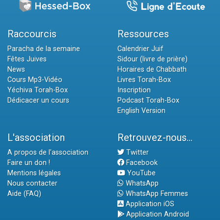
Raccourcis
Ressources
Paracha de la semaine
Calendrier Juif
Fêtes Juives
Sidour (livre de prière)
News
Horaires de Chabbath
Cours Mp3-Vidéo
Livres Torah-Box
Yéchiva Torah-Box
Inscription
Dédicacer un cours
Podcast Torah-Box
English Version
L'association
Retrouvez-nous...
A propos de l'association
Twitter
Faire un don !
Facebook
Mentions légales
YouTube
Nous contacter
WhatsApp
Aide (FAQ)
WhatsApp Femmes
Application iOS
Application Android