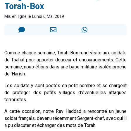
Torah-Box
Ariel vient de donner son Maasser
Il reste 49 places pour étudier en groupe sur Zoom
Mis en ligne le Lundi 6 Mai 2019
Nathaniel vient de donner son Maasser
6 personnes viennent de faire un don pour 5 enfants déjà orphelins risquent de perdre leur maman
3 personnes viennent de nous rejoindre sur WhatsApp
Comme chaque semaine, Torah-Box rend visite aux soldats
de Tsahal pour apporter douceur et encouragements. Cette
semaine, nous étions dans une base militaire isolée proche
de 'Harish...
Les soldats y sont postés en petit nombre et se chargent
de protéger des petits villages d’éventuelles attaques
terroristes.
A cette occasion, notre Rav Haddad a rencontré un jeune
soldat français, devenu récemment Sergent-chef, avec qui il
a pu discuter et échanger des mots de Torah.