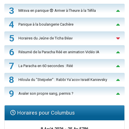
3
Mitsva en panique 😨 Arriver à l'heure à la Téfila
4
Panique à la boulangerie Cachère
5
Horaires du Jeûne de Ticha Béav
6
Résumé de la Paracha Réé en animation Vidéo IA
7
La Paracha en 60 secondes : Réé
8
Hiloula du "Steïpeler" : Rabbi Ya’acov Israël Kanievsky
9
Avaler son propre sang, permis ?
Horaires pour Columbus