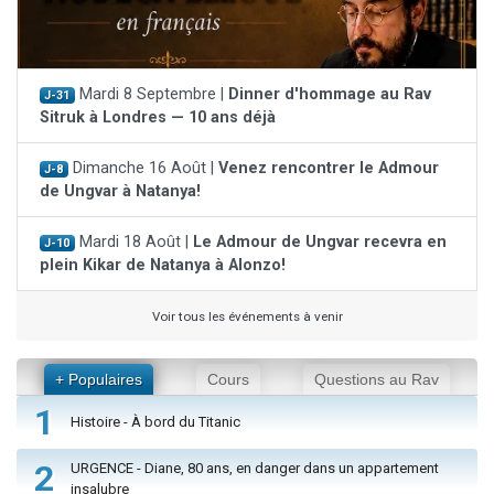
Mardi 8 Septembre |
Dinner d'hommage au Rav
J-31
Sitruk à Londres — 10 ans déjà
Dimanche 16 Août |
Venez rencontrer le Admour
J-8
de Ungvar à Natanya!
Mardi 18 Août |
Le Admour de Ungvar recevra en
J-10
plein Kikar de Natanya à Alonzo!
Voir tous les événements à venir
+ Populaires
Cours
Questions au Rav
1
Histoire - À bord du Titanic
2
URGENCE - Diane, 80 ans, en danger dans un appartement
insalubre