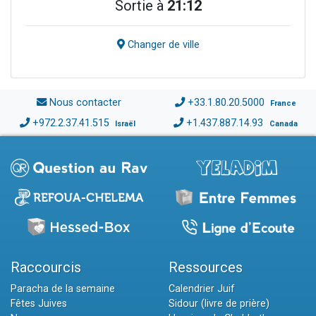
Sortie à
21:12
Changer de ville
Nous contacter
+33.1.80.20.5000
France
+972.2.37.41.515
+1.437.887.14.93
Israël
Canada
Raccourcis
Ressources
Paracha de la semaine
Calendrier Juif
Fêtes Juives
Sidour (livre de prière)