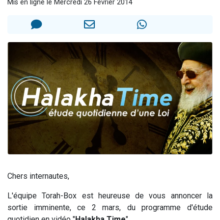
Mis en ligne le Mercredi 26 Février 2014
3 personnes viennent de nous rejoindre sur WhatsApp
11 personnes viennent de demander une bénédiction
Il reste 49 places pour étudier en groupe sur Zoom
3 personnes viennent de faire un don pour Diane, 80 ans, dans un appartement insalubre
5 personnes viennent de faire un don pour Reloger Rivka, 6 enfants, victime de violences...
Chers internautes,
L'équipe Torah-Box est heureuse de vous annoncer la
sortie imminente, ce 2 mars, du programme d'étude
quotidien en vidéo "
Halakha Time
".