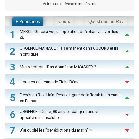
Voir tous les événements à venir
+ Populaires
Cours
Questions au Rav
1
MERCI - Grâce à vous, l'opération de Yohan va avoir lieu
🙏
2
URGENCE MARIAGE : Ils se marient dans 6 JOURS et ils
n'ont RIEN
3
Micro-trottoir - T'as donné ton MA’ASSER ?
4
Horaires du Jeûne de Ticha Béav
5
Décès du Rav ‘Haïm Peretz, figure de la Torah tunisienne
en France
6
URGENCE - Diane, 80 ans, en danger dans un
appartement insalubre
7
J'ai oublié les "bénédictions du matin" ?!