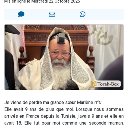
Mis en ligne le Mercredi 22 Octobre 2025
2 personnes viennent de nous rejoindre sur WhatsApp
13 personnes viennent de demander une bénédiction
Il reste 49 places pour étudier en groupe sur Zoom
12 nouvelles musiques dans Torah-Box Music
2 personnes viennent de nous rejoindre sur WhatsApp
‎Je viens de perdre ma grande sœur Marlène ע”ה.
Elle avait 9 ans de plus que moi. Lorsque nous sommes
arrivés en France depuis la Tunisie, j’avais 9 ans et elle en
avait 18. Elle fut pour moi comme une seconde maman,