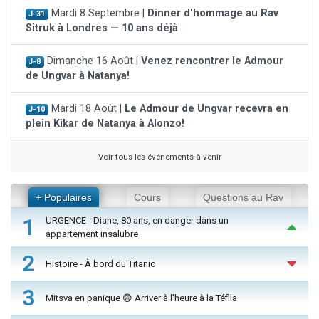
Mardi 8 Septembre |
Dinner d'hommage au Rav
J-31
Sitruk à Londres — 10 ans déjà
Dimanche 16 Août |
Venez rencontrer le Admour
J-8
de Ungvar à Natanya!
Mardi 18 Août |
Le Admour de Ungvar recevra en
J-10
plein Kikar de Natanya à Alonzo!
Voir tous les événements à venir
+ Populaires
Cours
Questions au Rav
1
URGENCE - Diane, 80 ans, en danger dans un
appartement insalubre
2
Histoire - À bord du Titanic
3
Mitsva en panique 😨 Arriver à l'heure à la Téfila