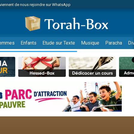
viennent de nous rejoindre sur WhatsApp
viennent de nous rejoindre sur WhatsApp
les musiques dans Torah-Box Music
es viennent de faire un don pour Tsédaka : pauvres d'Israel
es viennent de faire un don pour Diane, 80 ans, dans un appartement insalub
emmes
Enfants
Etude sur Texte
Musique
Paracha
Di
sion radio : Visions de grandeur n°104 : Le Chabbath et le Birkat Hamazone à 
 viennent de demander une bénédiction
nnes viennent de faire un don pour Sauvez la jambe de Yohan
49 places pour étudier en groupe sur Zoom
de donner son Maasser
ent de donner son Maasser
es viennent de faire un don pour 5 enfants déjà orphelins risquent de perdre
es viennent de faire un don pour Reloger Rivka, 6 enfants, victime de violences
 viennent de demander une bénédiction
49 places pour étudier en groupe sur Zoom