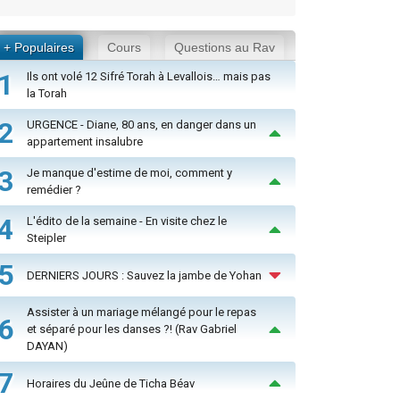
+ Populaires
Cours
Questions au Rav
1
Ils ont volé 12 Sifré Torah à Levallois… mais pas
la Torah
2
URGENCE - Diane, 80 ans, en danger dans un
appartement insalubre
3
Je manque d'estime de moi, comment y
remédier ?
4
L'édito de la semaine - En visite chez le
Steipler
5
DERNIERS JOURS : Sauvez la jambe de Yohan
Assister à un mariage mélangé pour le repas
6
et séparé pour les danses ?! (Rav Gabriel
DAYAN)
7
Horaires du Jeûne de Ticha Béav