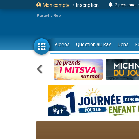
Mon compte
/
Inscription
2 personnes 
3 personnes 
Paracha Réé
2 nouvel
8 personn
4 personn
Vidéos
Question au Rav
Dons
F
Nouvelle émis
61 personnes
39 perso
Il reste 
Ariel vient 
Nathaniel vi
6 personn
2 personn
10 personnes
Il reste 