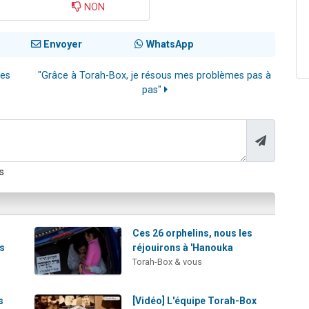
NON
Envoyer
WhatsApp
les
"Grâce à Torah-Box, je résous mes problèmes pas à
pas"
s
Ces 26 orphelins, nous les
ns
réjouirons à 'Hanouka
Torah-Box & vous
s
[Vidéo] L'équipe Torah-Box