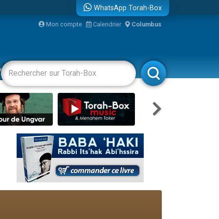
WhatsApp Torah-Box
Mon compte
Calendrier
Columbus
re
vertissements
Livres
Rabbanim
travers le temps
 leur maman
...