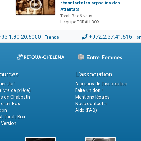
réconforte les orphelins des
Attentats
Torah-Box & vous
L'équipe TORAH-BOX
+33.1.80.20.5000
+972.2.37.41.515
France
Is
ources
L'association
ier Juif
A propos de l'association
(livre de prière)
Faire un don !
es de Chabbath
Mentions légales
 Torah-Box
Nous contacter
tion
Aide (FAQ)
t Torah-Box
 Version