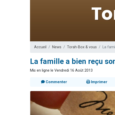
Dovan vient 
2 personnes 
2 personnes 
Malgorzata v
3 personnes 
Accueil
News
Torah-Box & vous
La fami
La famille a bien reçu son
Mis en ligne le Vendredi 16 Août 2013
Commenter
Imprimer