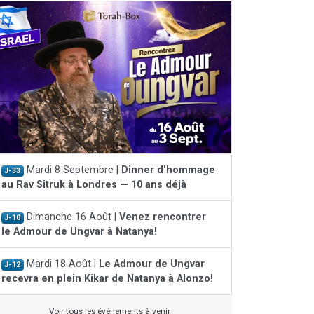
Mardi 8 Septembre |
Dinner d'hommage
J-33
au Rav Sitruk à Londres — 10 ans déjà
Dimanche 16 Août |
Venez rencontrer
J-10
le Admour de Ungvar à Natanya!
Mardi 18 Août |
Le Admour de Ungvar
J-12
recevra en plein Kikar de Natanya à Alonzo!
Voir tous les événements à venir